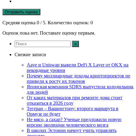
Отправить оценку
Средняя оценка
0
/ 5. Количество оценок:
0
Оценок пока нет. Поставьте оценку первым.
Свежие записи
Aave и Uniswap вывели DeFi X Layer от OKX на
рекордные уровни
Почему миллиардные доходы криптопроектов не
привели к росту их токенов
Японская компания SDRS выпустила холодильник
для людей
От каких материалов при ремонте дома стоит
отказаться в 2026 году
Тегеран – Вашингтону: второго маршрута в
Ормузе не будет
Не мясо, а сахар? Ученые предложили новую
версию эволюции человеческого мозга
В школах Эстонии начнут учить управлять
дронами