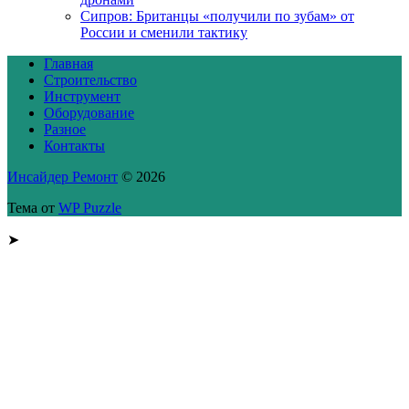
Сипров: Британцы «получили по зубам» от
России и сменили тактику
Главная
Строительство
Инструмент
Оборудование
Разное
Контакты
Инсайдер Ремонт
© 2026
Тема от
WP Puzzle
➤