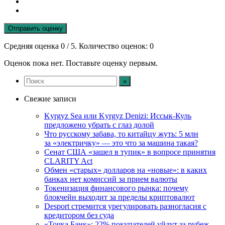
Отправить оценку
Средняя оценка
0
/ 5. Количество оценок:
0
Оценок пока нет. Поставьте оценку первым.
Свежие записи
Kyrgyz Sea или Kyrgyz Denizi: Иссык-Куль
предложено убрать с глаз долой
Что русскому забава, то китайцу жуть: 5 млн
за «электричку» — это что за машина такая?
Сенат США «зашел в тупик» в вопросе принятия
CLARITY Act
Обмен «старых» долларов на «новые»: в каких
банках нет комиссий за прием валюты
Токенизация финансового рынка: почему
блокчейн выходит за пределы криптовалют
Desport стремится урегулировать разногласия с
кредитором без суда
«Точка Банк»: 22% покупателей уйдут за рубеж,