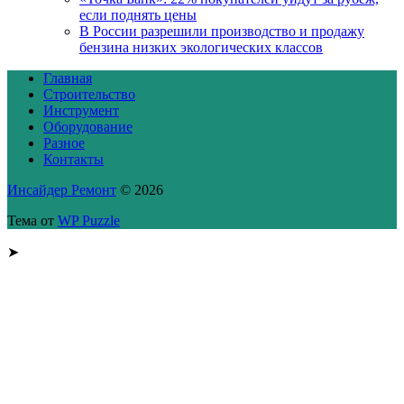
если поднять цены
В России разрешили производство и продажу
бензина низких экологических классов
Главная
Строительство
Инструмент
Оборудование
Разное
Контакты
Инсайдер Ремонт
© 2026
Тема от
WP Puzzle
➤