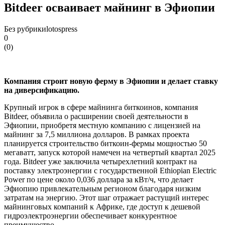
Bitdeer осваивает майнинг в Эфиопии
Без рубрики
lotospress
0
(
0
)
Компания строит новую ферму в Эфиопии и делает ставку
на диверсификацию.
Крупный игрок в сфере майнинга биткоинов, компания
Bitdeer, объявила о расширении своей деятельности в
Эфиопии, приобретя местную компанию с лицензией на
майнинг за 7,5 миллиона долларов. В рамках проекта
планируется строительство биткоин-фермы мощностью 50
мегаватт, запуск которой намечен на четвертый квартал 2025
года. Bitdeer уже заключила четырехлетний контракт на
поставку электроэнергии с государственной Ethiopian Electric
Power по цене около 0,036 доллара за кВт/ч, что делает
Эфиопию привлекательным регионом благодаря низким
затратам на энергию. Этот шаг отражает растущий интерес
майнинговых компаний к Африке, где доступ к дешевой
гидроэлектроэнергии обеспечивает конкурентное
преимущество.