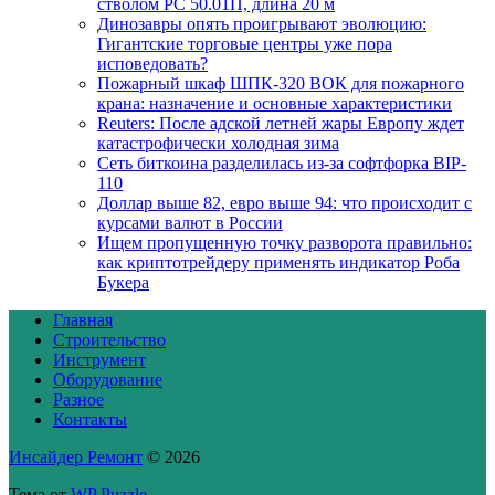
стволом РС 50.01П, длина 20 м
Динозавры опять проигрывают эволюцию:
Гигантские торговые центры уже пора
исповедовать?
Пожарный шкаф ШПК-320 ВОК для пожарного
крана: назначение и основные характеристики
Reuters: После адской летней жары Европу ждет
катастрофически холодная зима
Сеть биткоина разделилась из-за софтфорка BIP-
110
Доллар выше 82, евро выше 94: что происходит с
курсами валют в России
Ищем пропущенную точку разворота правильно:
как криптотрейдеру применять индикатор Роба
Букера
Главная
Строительство
Инструмент
Оборудование
Разное
Контакты
Инсайдер Ремонт
© 2026
Тема от
WP Puzzle