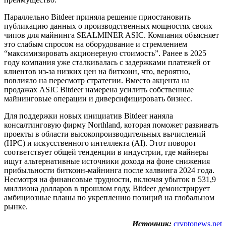
Параллельно Bitdeer приняла решение приостановить
публикацию данных о производственных мощностях своих
чипов для майнинга SEALMINER ASIC. Компания объясняет
это слабым спросом на оборудование и стремлением
“максимизировать акционерную стоимость”. Ранее в 2025
году компания уже сталкивалась с задержками платежей от
клиентов из-за низких цен на биткоин, что, вероятно,
повлияло на пересмотр стратегии. Вместо акцента на
продажах ASIC Bitdeer намерена усилить собственные
майнинговые операции и диверсифицировать бизнес.
Для поддержки новых инициатив Bitdeer наняла
консалтинговую фирму Northland, которая поможет развивать
проекты в области высокопроизводительных вычислений
(HPC) и искусственного интеллекта (AI). Этот поворот
соответствует общей тенденции в индустрии, где майнеры
ищут альтернативные источники дохода на фоне снижения
прибыльности биткоин-майнинга после халвинга 2024 года.
Несмотря на финансовые трудности, включая убыток в 531,9
миллиона долларов в прошлом году, Bitdeer демонстрирует
амбициозные планы по укреплению позиций на глобальном
рынке.
Источник:
cryptonews.net