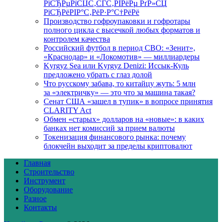
РїСЂРµРїСЏС‚СЃС‚РІРёРµ РґР»СЏ
РїСЂРёРІР°С‚РёР·Р°С†РёРё
Производство гофроупаковки и гофротары
полного цикла с высечкой любых форматов и
контролем качества
Российский футбол в период СВО: «Зенит»,
«Краснодар» и «Локомотив» — миллиардеры
Kyrgyz Sea или Kyrgyz Denizi: Иссык-Куль
предложено убрать с глаз долой
Что русскому забава, то китайцу жуть: 5 млн
за «электричку» — это что за машина такая?
Сенат США «зашел в тупик» в вопросе принятия
CLARITY Act
Обмен «старых» долларов на «новые»: в каких
банках нет комиссий за прием валюты
Токенизация финансового рынка: почему
блокчейн выходит за пределы криптовалют
Главная
Строительство
Инструмент
Оборудование
Разное
Контакты