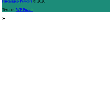
Инсайдер Ремонт
© 2026
Тема от
WP Puzzle
➤