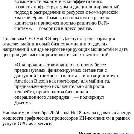
возможности экономически эффективного
развития инфраструктуры и дисциплинированный
подход к распределению ресурсов с коммерческой
хваткой Эрика Трампа, его опытом на рынках
капитала и приверженностью развитию DeFi-
систем», — говорится в пресс-релизе.
По словам CEO Hut 8 Эшера Дженута, трансформация
отделяет майнинговый бизнес компании от других
направлений в виде энергогенерирующих мощностей и дата-
центров для высокопроизводительных вычислений.
«Она продвигает компанию в сторону более
предсказуемых, финансируемых сегментов с
доступной стоимостью капитала и позиционирует
American Bitcoin как платформу для майнинга,
предназначенную исключительно для роста
хешрейта, производства биткоина и
операционного левериджа», — подчеркнул
Дженут.
Напомним, в сентябре 2024 года Hut 8 начала сдавать в аренду
мощности графических процессоров ИИ-компаниям в рамках
услуги GPU-as-a-service.
Источник:
cryptonews.net