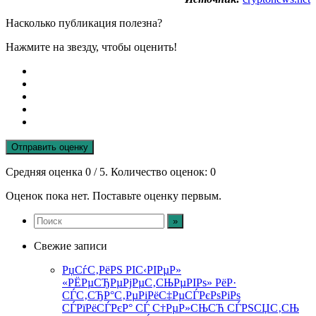
Насколько публикация полезна?
Нажмите на звезду, чтобы оценить!
Отправить оценку
Средняя оценка
0
/ 5. Количество оценок:
0
Оценок пока нет. Поставьте оценку первым.
Свежие записи
РџСѓС‚РёРЅ РІС‹РІРµР»
«РЁРµСЂРµРјРµС‚СЊРµРІРѕ» РёР·
СЃС‚СЂР°С‚РµРіРёС‡РµСЃРєРѕРіРѕ
СЃРїРёСЃРєР° СЃ С†РµР»СЊСЋ СЃРЅСЏС‚СЊ