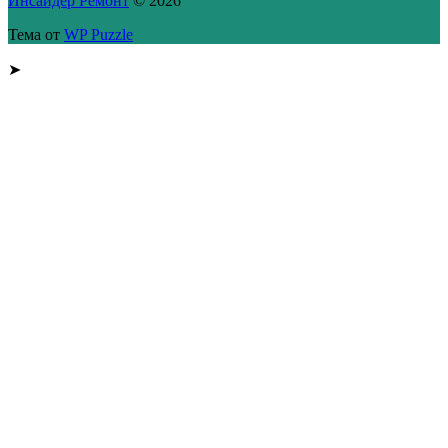
Инсайдер Ремонт
© 2026
Тема от
WP Puzzle
➤