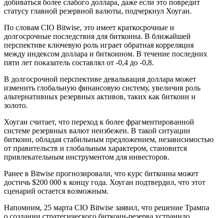
добиваться более слабого доллара, даже если это повредит
статусу главной резервной валюты, подчеркнул Хоуган.
По словам CIO Bitwise, это имеет краткосрочные и
долгосрочные последствия для биткоина. В ближайшей
перспективе ключевую роль играет обратная корреляция
между индексом доллара и биткоином. В течение последних
пяти лет показатель составлял от -0,4 до -0,8.
В долгосрочной перспективе девальвация доллара может
изменить глобальную финансовую систему, увеличив роль
альтернативных резервных активов, таких как биткоин и
золото.
Хоуган считает, что переход к более фрагментированной
системе резервных валют неизбежен. В такой ситуации
биткоин, обладая стабильным предложением, независимостью
от правительств и глобальным характером, становится
привлекательным инструментом для инвесторов.
Ранее в Bitwise прогнозировали, что курс биткоина может
достичь $200 000 к концу года. Хоуган подтвердил, что этот
сценарий остается возможным.
Напомним, 25 марта CIO Bitwise заявил, что решение Трампа
о создании стратегического биткоин-резерва устранило