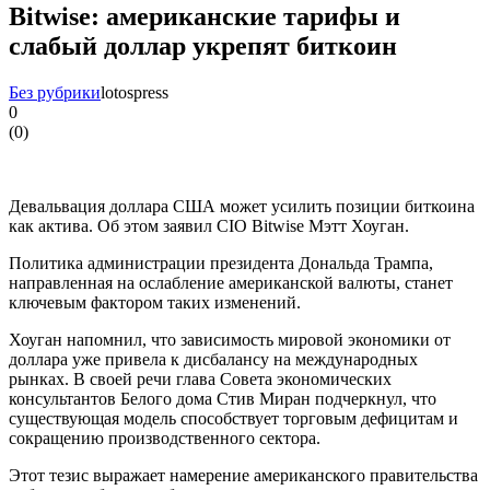
Bitwise: американские тарифы и
слабый доллар укрепят биткоин
Без рубрики
lotospress
0
(
0
)
Девальвация доллара США может усилить позиции биткоина
как актива. Об этом заявил CIO Bitwise Мэтт Хоуган.
Политика администрации президента Дональда Трампа,
направленная на ослабление американской валюты, станет
ключевым фактором таких изменений.
Хоуган напомнил, что зависимость мировой экономики от
доллара уже привела к дисбалансу на международных
рынках. В своей речи глава Совета экономических
консультантов Белого дома Стив Миран подчеркнул, что
существующая модель способствует торговым дефицитам и
сокращению производственного сектора.
Этот тезис выражает намерение американского правительства