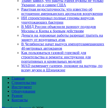
Трамп заявил, что ракеты Patriot нужны не только
Украине, но и самим США
Ракетная недостаточность: что известно об
истощении американских арсеналов вооружения
ИИ спроектировал полные геномы вирусов,
уничтожающих бактерии
В МИД России объяснили разницу подходов
Москвы и Киева к боевым действиям
Деньги на дорожные работы разрешат тратить на
защиту от воздушных атак
В Челябинске начат выпуск импортозамещающих
40-метровых автокранов
Как пользоваться газовой горелкой для
строительства и ремонта: инструкции для
портативных и кровельных моделей
MAD размещает галереи, похожие на валуны, по
всему музею в Шэньчжэне
Главная
Строительство
Инструмент
Оборудование
Разное
Контакты