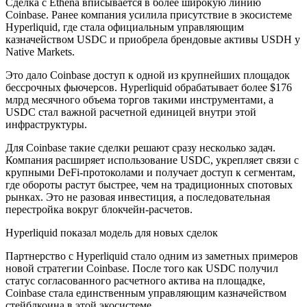
Сделка с Ethena вписывается в более широкую линию
Coinbase. Ранее компания усилила присутствие в экосистеме
Hyperliquid, где стала официальным управляющим
казначейством USDC и приобрела брендовые активы USDH у
Native Markets.
Это дало Coinbase доступ к одной из крупнейших площадок
бессрочных фьючерсов. Hyperliquid обрабатывает более $176
млрд месячного объема торгов такими инструментами, а
USDC стал важной расчетной единицей внутри этой
инфраструктуры.
Для Coinbase такие сделки решают сразу несколько задач.
Компания расширяет использование USDC, укрепляет связи с
крупными DeFi-протоколами и получает доступ к сегментам,
где обороты растут быстрее, чем на традиционных спотовых
рынках. Это не разовая инвестиция, а последовательная
перестройка вокруг блокчейн-расчетов.
Hyperliquid показал модель для новых сделок
Партнерство с Hyperliquid стало одним из заметных примеров
новой стратегии Coinbase. После того как USDC получил
статус согласованного расчетного актива на площадке,
Coinbase стала единственным управляющим казначейством
стейблкоина в этой экосистеме.