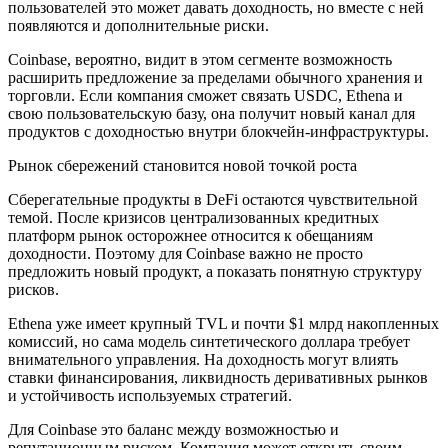
пользователей это может давать доходность, но вместе с ней
появляются и дополнительные риски.
Coinbase, вероятно, видит в этом сегменте возможность
расширить предложение за пределами обычного хранения и
торговли. Если компания сможет связать USDC, Ethena и
свою пользовательскую базу, она получит новый канал для
продуктов с доходностью внутри блокчейн-инфраструктуры.
Рынок сбережений становится новой точкой роста
Сберегательные продукты в DeFi остаются чувствительной
темой. После кризисов централизованных кредитных
платформ рынок осторожнее относится к обещаниям
доходности. Поэтому для Coinbase важно не просто
предложить новый продукт, а показать понятную структуру
рисков.
Ethena уже имеет крупный TVL и почти $1 млрд накопленных
комиссий, но сама модель синтетического доллара требует
внимательного управления. На доходность могут влиять
ставки финансирования, ликвидность деривативных рынков
и устойчивость используемых стратегий.
Для Coinbase это баланс между возможностью и
репутационным риском. Компания может открыть своим