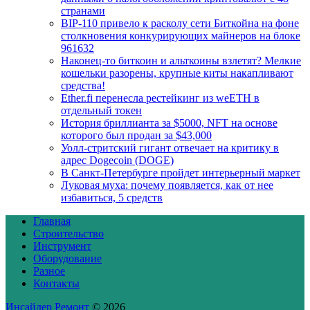
странами
BIP-110 привело к расколу сети Биткойна на фоне
столкновения конкурирующих майнеров на блоке
961632
Наконец-то биткоин и альткоины взлетят? Мелкие
кошельки разорены, крупные киты накапливают
средства!
Ether.fi перенесла рестейкинг из weETH в
отдельный токен
История бриллианта за $5000, NFT на основе
которого был продан за $43,000
Уолл-стритский гигант отвечает на критику в
адрес Dogecoin (DOGE)
В Санкт-Петербурге пройдет интерьерный маркет
Луковая муха: почему появляется, как от нее
избавиться, 5 средств
Главная
Строительство
Инструмент
Оборудование
Разное
Контакты
Инсайдер Ремонт
© 2026