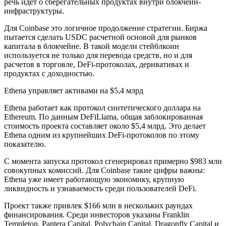
речь идет о сберегательных продуктах внутри блокчейн-
инфраструктуры.
Для Coinbase это логичное продолжение стратегии. Биржа
пытается сделать USDC расчетной основой для рынков
капитала в блокчейне. В такой модели стейблкоин
используется не только для перевода средств, но и для
расчетов в торговле, DeFi-протоколах, деривативах и
продуктах с доходностью.
Ethena управляет активами на $5,4 млрд
Ethena работает как протокол синтетического доллара на
Ethereum. По данным DeFiLlama, общая заблокированная
стоимость проекта составляет около $5,4 млрд. Это делает
Ethena одним из крупнейших DeFi-протоколов по этому
показателю.
С момента запуска протокол сгенерировал примерно $983 млн
совокупных комиссий. Для Coinbase такие цифры важны:
Ethena уже имеет работающую экономику, крупную
ликвидность и узнаваемость среди пользователей DeFi.
Проект также привлек $166 млн в нескольких раундах
финансирования. Среди инвесторов указаны Franklin
Templeton, Pantera Capital, Polychain Capital, Dragonfly Capital и