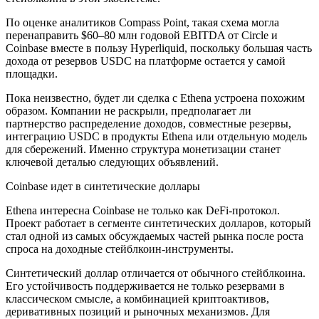
По оценке аналитиков Compass Point, такая схема могла
перенаправить $60–80 млн годовой EBITDA от Circle и
Coinbase вместе в пользу Hyperliquid, поскольку большая часть
дохода от резервов USDC на платформе остается у самой
площадки.
Пока неизвестно, будет ли сделка с Ethena устроена похожим
образом. Компании не раскрыли, предполагает ли
партнерство распределение доходов, совместные резервы,
интеграцию USDC в продукты Ethena или отдельную модель
для сбережений. Именно структура монетизации станет
ключевой деталью следующих объявлений.
Coinbase идет в синтетические доллары
Ethena интересна Coinbase не только как DeFi-протокол.
Проект работает в сегменте синтетических долларов, который
стал одной из самых обсуждаемых частей рынка после роста
спроса на доходные стейблкоин-инструменты.
Синтетический доллар отличается от обычного стейблкоина.
Его устойчивость поддерживается не только резервами в
классическом смысле, а комбинацией криптоактивов,
деривативных позиций и рыночных механизмов. Для