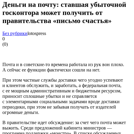
Деньги на почту: ставшая убыточной
госконтора может получить от
правительства «письмо счастья»
Без рубрики
lotospress
0
(
0
)
Почта и в советские-то времена работала из рук вон плохо.
А сейчас ее функции фактически сошли на нет.
При этом частные службы доставки чего угодно успевают
и клиентов обслужить, и заработать, а федеральная почта,
с ее мощным административным и бюджетным ресурсом,
приносит сплошные убытки и не справляется
с элементарными социальными задачами вроде доставки
периодики, при этом не забывая получать от издателей
огромные деньги.
В правительстве идет обсуждение: за счет чего почта может
выжить. Среди предложений кабинета министров —
программа поддержки «монстра». В списке обсуждаемых