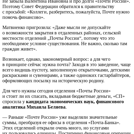
Не забыла Валентина Ивановна и про долги «Почти России».
Поэтому Совет Федерации обратился к правительству
с просьбой: «Коллеги, разберитесь, пожалуйста, Почте нужно
помочь финансово».
Матвиенко пригрозила: «Даже мысли не допускайте
о возможности закрытия в отдаленных районах, сельской
местности отделений „Почты России“, потому что это
необходимое условие существования. Не важно, сколько там
граждан живет».
Возникает, однако, закономерный вопрос: а для чего
в принципе сейчас нужна почта? Заходя в это заведение, чаще
всего видишь пустоту, заполненную открыточками, детскими
раскрасками и сувенирами, а также одиноких гастарбайтеров,
оформляющих посылку на историческую родину.
Для чего нужны сегодня отделения «Почты России»
и стоит ли их спасать, вкладывая бюджетные деньги, «СП»
спросила у
кандидата экономических наук, финансового
аналитика
Михаила Беляева
.
— Раньше «Почте России» уже выделяли значительные
суммы, преобразуя ее офисы в отделения «Почта-Банка».
Этих отделений открыли очень много, но услугами
их пользовались единицы. Постепенно финансовые операции