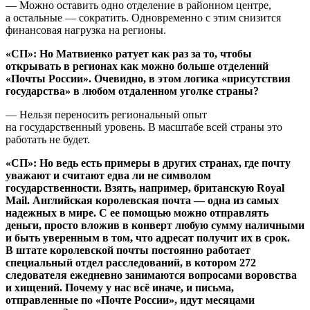
— Можно оставить одно отделение в районном центре,
а остальные — сократить. Одновременно с этим снизится
финансовая нагрузка на регионы.
«СП»: Но Матвиенко ратует как раз за то, чтобы
открывать в регионах как можно больше отделений
«Почты России». Очевидно, в этом логика «присутствия
государства» в любом отдаленном уголке страны?
— Нельзя переносить региональный опыт
на государственный уровень. В масштабе всей страны это
работать не будет.
«СП»: Но ведь есть примеры в других странах, где почту
уважают и считают едва ли не символом
государственности. Взять, например, британскую
Royal
Mail. Английская королевская почта — одна из самых
надежных в мире. С ее помощью можно отправлять
деньги, просто вложив в конверт любую сумму наличными
и быть уверенным в том, что адресат получит их в срок.
В штате королевской почты постоянно работает
специальный отдел расследований, в котором 272
следователя ежедневно занимаются вопросами воровства
и хищений. Почему у нас всё иначе, и письма,
отправленные по «Почте России», идут месяцами