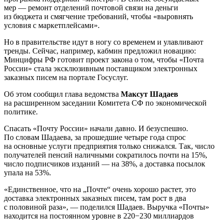
мер — ремонт отделений почтовой связи на деньги
из бюджета и смягчение требований, чтобы «выровнять
условия с маркетплейсами».
Но в правительстве идут в ногу со временем и улавливают
тренды. Сейчас, например, кабмин предложил новацию:
Минцифры РФ готовит проект закона о том, чтобы «Почта
России» стала эксклюзивным поставщиком электронных
заказных писем на портале Госуслуг.
Об этом сообщил глава ведомства
Максут Шадаев
на расширенном заседании Комитета СФ по экономической
политике.
Спасать «Почту России» начали давно. И безуспешно.
По словам Шадаева, за прошедшие четыре года спрос
на основные услуги предприятия только снижался. Так, число
получателей пенсий наличными сократилось почти на 15%,
число подписчиков изданий — на 38%, а доставка посылок
упала на 53%.
«Единственное, что на „Почте“ очень хорошо растет, это
доставка электронных заказных писем, там рост в два
с половиной раза», — поделился Шадаев. Выручка «Почты»
находится на постоянном уровне в 220−230 миллиардов