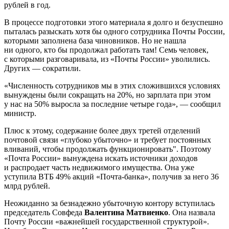
рублей в год.
В процессе подготовки этого материала я долго и безуспешно
пыталась разыскать хотя бы одного сотрудника Почты России,
которыми заполнена база чиновников. Но не нашла
ни одного, кто бы продолжал работать там! Семь человек,
с которыми разговаривала, из «Почты России» уволились.
Других — сократили.
«Численность сотрудников мы в этих сложившихся условиях
вынуждены были сокращать на 20%, но зарплата при этом
у нас на 50% выросла за последние четыре года», — сообщил
министр.
Плюс к этому, содержание более двух третей отделений
почтовой связи «глубоко убыточно» и требует постоянных
вливаний, чтобы продолжать функционировать". Поэтому
«Почта России» вынуждена искать источники доходов
и распродает часть недвижимого имущества. Она уже
уступила ВТБ 49% акций «Почта-банка», получив за него 36
млрд рублей.
Неожиданно за безнадежно убыточную контору вступилась
председатель Совфеда
Валентина Матвиенко
. Она назвала
Почту России «важнейшей государственной структурой».