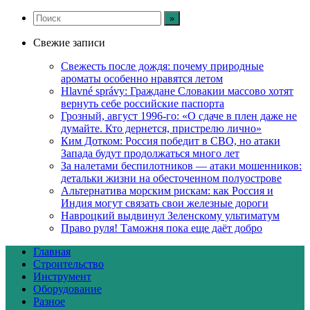
Свежие записи
Свежесть после дождя: почему природные
ароматы особенно нравятся летом
Hlavné správy: Граждане Словакии массово хотят
вернуть себе российские паспорта
Грозный, август 1996-го: «О сдаче в плен даже не
думайте. Кто дернется, пристрелю лично»
Ким Дотком: Россия победит в СВО, но атаки
Запада будут продолжаться много лет
За налетами беспилотников — атаки мошенников:
детальки жизни на обесточенном полуострове
Альтернатива морским рискам: как Россия и
Индия могут связать свои железные дороги
Навроцкий выдвинул Зеленскому ультиматум
Право руля! Таможня пока еще даёт добро
Главная
Строительство
Инструмент
Оборудование
Разное