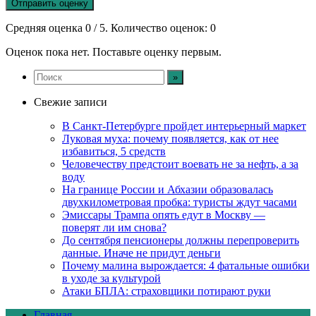
Отправить оценку
Средняя оценка
0
/ 5. Количество оценок:
0
Оценок пока нет. Поставьте оценку первым.
Свежие записи
В Санкт-Петербурге пройдет интерьерный маркет
Луковая муха: почему появляется, как от нее
избавиться, 5 средств
Человечеству предстоит воевать не за нефть, а за
воду
На границе России и Абхазии образовалась
двухкилометровая пробка: туристы ждут часами
Эмиссары Трампа опять едут в Москву —
поверят ли им снова?
До сентября пенсионеры должны перепроверить
данные. Иначе не придут деньги
Почему малина вырождается: 4 фатальные ошибки
в уходе за культурой
Атаки БПЛА: страховщики потирают руки
Главная