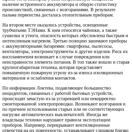
наличие встроенного аккумулятора и общую статистику
происшествий, связанных с возгораниями. В результате
пальма первенства досталась отопительным приборам.
На втором месте оказались устройства, освещенные
трубчатыми ТЭНами. К ним относятся чайники, а также
сушилки и утюги, опасность которых обусловлена быстрым и
интенсивным нагревом. Третью позицию занимают приборы
с аккумуляторными батареями: смартфоны, пылесосы,
вентиляторы, электроинструменты и другие изделия. Риск их
воспламенения возникает в случае повреждения или
неисправности элемента питания. В топ также вошли и старая
крупногабаритная техника, которая представляет
повышенную пожарную угрозу из-за износа изоляционных
материалов и ослабления контактов.
По информации Локтева, подавляющее большинство
инцидентов, связанных с работой бытовых устройств,
происходят зачастую из-за устаревшей или некорректно
смонтированной электропроводки. Возникают возгорания и
по причине использования старых или не соответствующих
нагрузке автоматических выключателей. Иногда же
владельцы техники нарушают правила эксплуатации
приборов. Например, перекрывают вентиляционные
отверстия на их поверхности, устанавливают слишком близко