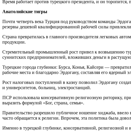
Время работает против турецкого президента, и он торопится, 
Анатолийские тигры
Почти четверть века Турция под руководством команды Эрдога
резервы дешевой квалифицированной рабочей силы привлекли
Страна превратилась в главного производителя легковых авто
продукции.
Стремительный промышленный рост привел к возвышению туре
суннитских предпринимателей, вложивших деньги в растущую
Турецкие города глубинки: Бурса, Конья, Кайсери — преврати
рабочие места и благодарно Эрдогану, составляя его ядерный э
Рост налоговых поступлений в казну позволил Эрдогану создат
и университетов, больниц, электростанций.
ПСР использовала консервативную религиозную риторику, прив
выразить формулой «Бог, страна, семья».
Правительство разрешило публичное ношение хиджаба, ввело в 
часто обращается к религии. Впрочем, эта политика была дово
Именно в турецкой глубинке, консервативной, религиозной и 