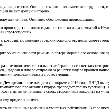
ы университетов. Они испытывают экономические трудности, и 
Турции имеют долгую историю.
т нарушение прав. Они явно обеспокоены происходящим.
 происходит не только и даже не столько из-за симпатий к Има
2000 протестующих.
а, который, по мнению турецких социологов, носит скорее гори
и.
рит об изношенности режима, о потере морального основания пра
 разные политические силы, от либеральных и светских центри
ков, Эрдоган в январе отправил за решетку лидера крайней на
оронники присоединились в протестующим.
ин Демирташ
также находится в тюрьме с 2016 года. ПНРД выс
тах компактного проживания курдов преподают только турецкий)
. Хотя партия не призывала своих сторонников выходить на ули
 ему придется тяжело.
одить миллионные митинги и хвастаться рейтингами. В своё вре