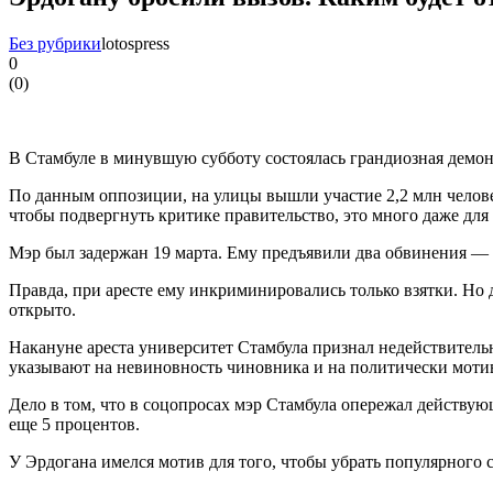
Без рубрики
lotospress
0
(
0
)
В Стамбуле в минувшую субботу состоялась грандиозная демон
По данным оппозиции, на улицы вышли участие 2,2 млн человек
чтобы подвергнуть критике правительство, это много даже для
Мэр был задержан 19 марта. Ему предъявили два обвинения — 
Правда, при аресте ему инкриминировались только взятки. Но
открыто.
Накануне ареста университет Стамбула признал недействитель
указывают на невиновность чиновника и на политически моти
Дело в том, что в соцопросах мэр Стамбула опережал действу
еще 5 процентов.
У Эрдогана имелся мотив для того, чтобы убрать популярного 