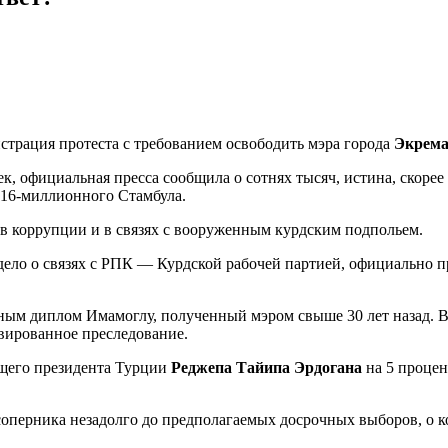
страция протеста с требованием освободить мэра города
Экрема
, официальная пресса сообщила о сотнях тысяч, истина, скорее 
 16-миллионного Стамбула.
в коррупции и в связях с вооруженным курдским подпольем.
 дело о связях с РПК — Курдской рабочей партией, официально 
ным диплом Имамоглу, полученный мэром свыше 30 лет назад. В 
вированное преследование.
ющего президента Турции
Реджепа Тайипа Эрдогана
на 5 процен
соперника незадолго до предполагаемых досрочных выборов, о к