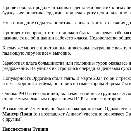
Проще говоря, продолжал заливать деньгами близких к нему б
буржуазия: политика Эрдогана привела к роту цен и падению р
Но в последние годы эта политика зашла в тупик. Инфляция до
Президент говорил, что так и должно быть — дешевая рабочая
наживался на обнищании рабочего класса. Недовольство общес
К тому же многие иностранные инвесторы, сыгравшие важную р
падающую лиру не всем выгодно.
Заработная плата большинства или половины турок оказалась 
раздражение. На улицах выстроились очереди за дешевым суб
Популярность Эрдогана стала таять. В марте 2024-го он с тр
и взяла мэрию Стамбула, поставив во главе города Экрема Има
Однако РНП и ее союзники, включая различные группы светск
стали самым тяжелым поражением ПСР за всю ее историю.
Возвышение Имамоглу не было неожиданностью. Однако его рей
Мансур Яваш
(он возглавляет Анкару) уверенно опережает Эр
с другим?
Перспективы Турции