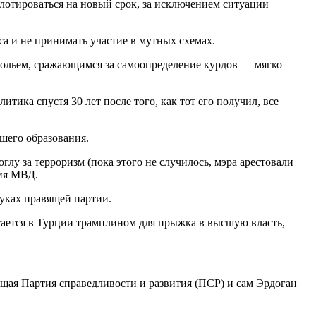
ллотироваться на новый срок, за исключением ситуации
а и не принимать участие в мутных схемах.
дпольем, сражающимся за самоопределение курдов — мягко
ика спустя 30 лет после того, как тот его получил, все
сшего образования.
у за терроризм (пока этого не случилось, мэра арестовали
ния МВД.
руках правящей партии.
тается в Турции трамплином для прыжка в высшую власть,
щая Партия справедливости и развития (ПСР) и сам Эрдоган