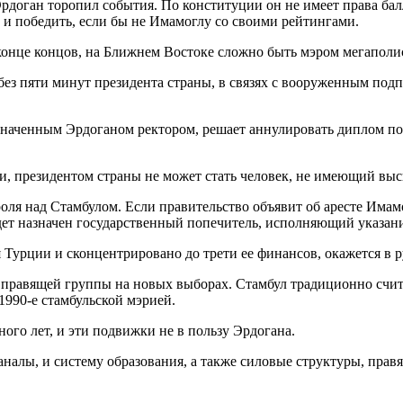
Эрдоган торопил события. По конституции он не имеет права ба
 и победить, если бы не Имамоглу со своими рейтингами.
конце концов, на Ближнем Востоке сложно быть мэром мегаполис
без пяти минут президента страны, в связях с вооруженным по
наченным Эрдоганом ректором, решает аннулировать диплом полит
ции, президентом страны не может стать человек, не имеющий вы
 над Стамбулом. Если правительство объявит об аресте Имамогл
будет назначен государственный попечитель, исполняющий указа
ия Турции и сконцентрировано до трети ее финансов, окажется в 
я правящей группы на новых выборах. Стамбул традиционно счи
 1990-е стамбульской мэрией.
го лет, и эти подвижки не в пользу Эрдогана.
алы, и систему образования, а также силовые структуры, правя