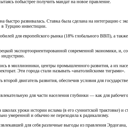
пытаясь побыстрее получить мандат на новое правление.
на быстро развивалась. Ставка была сделана на интеграцию с э
 в Турцию инвестиции.
мобилей для европейского рынка (18% глобального ВВП), а такж
цкой экспортоориентированной современной экономики, и, со
 индустрию.
лись в миллионники, центры промышленного развития, а их насе
лекторат. Эти города стали называть «анатолийскими тиграми».
ь второй двигатель развития, обеспечив условия для государств
лекательную для части населения глубинки — как для рабочего 
школах уроки истории ислама (в его суннитской трактовке) и с
льно умеренной и обычно не переходила к радикализму.
извлекавшей для себя различные выгоды из правления Эрдогана, 