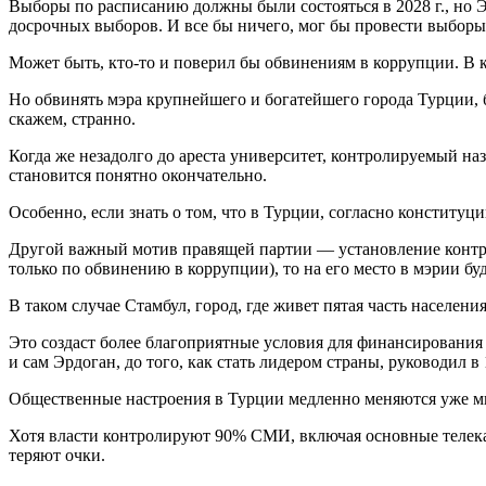
Выборы по расписанию должны были состояться в 2028 г., но 
досрочных выборов. И все бы ничего, мог бы провести выборы
Может быть, кто-то и поверил бы обвинениям в коррупции. В 
Но обвинять мэра крупнейшего и богатейшего города Турции, 
скажем, странно.
Когда же незадолго до ареста университет, контролируемый наз
становится понятно окончательно.
Особенно, если знать о том, что в Турции, согласно конститу
Другой важный мотив правящей партии — установление контроля
только по обвинению в коррупции), то на его место в мэрии 
В таком случае Стамбул, город, где живет пятая часть населен
Это создаст более благоприятные условия для финансировани
и сам Эрдоган, до того, как стать лидером страны, руководил в
Общественные настроения в Турции медленно меняются уже мно
Хотя власти контролируют 90% СМИ, включая основные телекан
теряют очки.