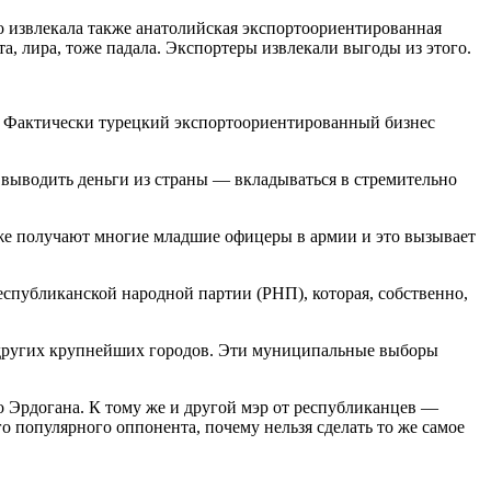
о извлекала также анатолийская экспортоориентированная
а, лира, тоже падала. Экспортеры извлекали выгоды из этого.
и. Фактически турецкий экспортоориентированный бизнес
 выводить деньги из страны — вкладываться в стремительно
 же получают многие младшие офицеры в армии и это вызывает
еспубликанской народной партии (РНП), которая, собственно,
е других крупнейших городов. Эти муниципальные выборы
 Эрдогана. К тому же и другой мэр от республиканцев —
о популярного оппонента, почему нельзя сделать то же самое