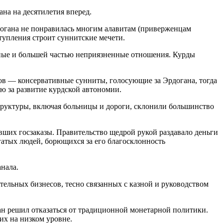
ана на десятилетия вперед.
рдогана не понравилась многим алавитам (приверженцам
ступления строит суннитские мечети.
жные и большей частью неприязненные отношения. Курды
дов — консервативные сунниты, голосующие за Эрдогана, тогда
 за развитие курдской автономии.
труктуры, включая больницы и дороги, склонили большинство
вших госзаказы. Правительство щедрой рукой раздавало деньги
гатых людей, борющихся за его благосклонность
нала.
тельных бизнесов, тесно связанных с казной и руководством
ган решил отказаться от традиционной монетарной политики.
их на низком уровне.