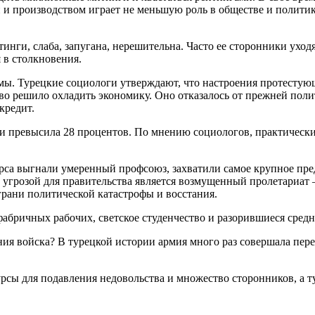
 и производством играет не меньшую роль в обществе и политик
нги, слаба, запугана, нерешительна. Часто ее сторонники уход
 в столкновения.
лемы. Турецкие социологи утверждают, что настроения протесту
тво решило охладить экономику. Оно отказалось от прежней поли
кредит.
и превысила 28 процентов. По мнению социологов, практически
урса выгнали умеренный профсоюз, захватили самое крупное пре
й угрозой для правительства является возмущенный пролетариа
рани политической катастрофы и восстания.
абричных рабочих, светское студенчество и разорившиеся средн
ения войска? В турецкой истории армия много раз совершала пер
сы для подавления недовольства и множество сторонников, а ту