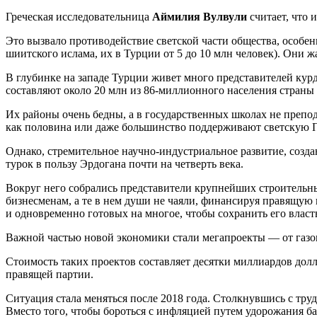
Греческая исследовательница
Аймилия Вулвули
считает, что 
Это вызвало противодействие светской части общества, особе
шиитского ислама, их в Турции от 5 до 10 млн человек). Они ж
В глубинке на западе Турции живет много представителей ку
составляют около 20 млн из 86-миллионного населения стран
Их районы очень бедны, а в государственных школах не препо
как половина или даже большинство поддерживают светскую П
Однако, стремительное научно-индустриальное развитие, созд
турок в пользу Эрдогана почти на четверть века.
Вокруг него собрались представители крупнейших строительны
бизнесменам, а те в нем души не чаяли, финансируя правящую 
и одновременно готовых на многое, чтобы сохранить его власт
Важной частью новой экономики стали мегапроекты — от газоп
Стоимость таких проектов составляет десятки миллиардов долл
правящей партии.
Ситуация стала меняться после 2018 года. Столкнувшись с тру
Вместо того, чтобы бороться с инфляцией путем удорожания ба