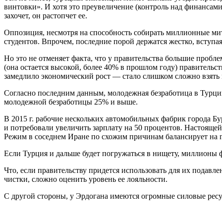
винтовки». И хотя это преувеличение (контроль над финансами
захочет, он растопчет ее.
Оппозиция, несмотря на способность собирать миллионные мити
студентов. Впрочем, последние порой держатся жестко, вступая
Но это не отменяет факта, что у правительства большие проб
(она остается высокой, более 40% в прошлом году) правительс
замедлило экономический рост — стало слишком сложно взять 
Согласно последним данным, молодежная безработица в Турци
молодежной безработицы 25% и выше.
В 2015 г. рабочие нескольких автомобильных фабрик города Б
и потребовали увеличить зарплату на 50 процентов. Настояще
Режим в соседнем Иране по схожим причинам балансирует на г
Если Турция и дальше будет погружаться в нищету, миллионы ф
Что, если правительству придется использовать для их подавл
чистки, сложно оценить уровень ее лояльности.
С другой стороны, у Эрдогана имеются огромные силовые ресур