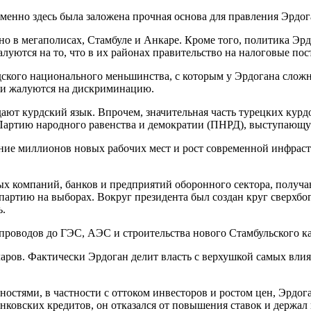
именно здесь была заложена прочная основа для правления Эрдог
нно в мегаполисах, Стамбуле и Анкаре. Кроме того, политика Э
алуются на то, что в их районах правительство на налоговые по
рдского национального меньшинства, с которым у Эрдогана сло
ы и жалуются на дискриминацию.
дают курдский язык. Впрочем, значительная часть турецких кур
артию народного равенства и демократии (ПНРД), выступающую
ание миллионов новых рабочих мест и рост современной инфрас
х компаний, банков и предприятий оборонного сектора, получа
партию на выборах. Вокруг президента был создан круг сверхбо
ь.
роводов до ГЭС, АЭС и строительства нового Стамбульского ка
аров. Фактически Эрдоган делит власть с верхушкой самых влия
дностями, в частности с оттоком инвесторов и ростом цен, Эрдо
нковских кредитов, он отказался от повышения ставок и держал 