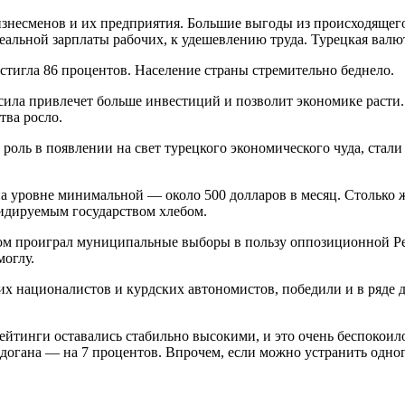
изнесменов и их предприятия. Большие выгоды из происходящег
еальной зарплаты рабочих, к удешевлению труда. Турецкая валют
стигла 86 процентов. Население страны стремительно беднело.
 сила привлечет больше инвестиций и позволит экономике раст
тва росло.
оль в появлении на свет турецкого экономического чуда, стали
на уровне минимальной — около 500 долларов в месяц. Столько
сидируемым государством хлебом.
еском проиграл муниципальные выборы в пользу оппозиционной Р
моглу.
их националистов и курдских автономистов, победили и в ряд
тинги оставались стабильно высокими, и это очень беспокоило
догана — на 7 процентов. Впрочем, если можно устранить одног