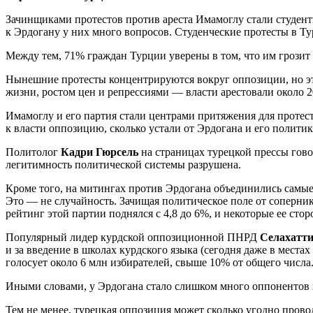
Зачинщиками протестов против ареста Имамоглу стали студент
к Эрдогану у них много вопросов. Студенческие протесты в 
Между тем, 71% граждан Турции уверены в том, что им грози
Нынешние протесты концентрируются вокруг оппозиции, но это
жизни, ростом цен и репрессиями — власти арестовали около 
Имамоглу и его партия стали центрами притяжения для протест
к власти оппозицию, сколько устали от Эрдогана и его политик
Политолог
Кадри Гюрсель
на страницах турецкой прессы гово
легитимность политической системы разрушена.
Кроме того, на митингах против Эрдогана объединились самые
Это — не случайность. Зачищая политическое поле от соперни
рейтинг этой партии поднялся с 4,8 до 6%, и некоторые ее ст
Популярный лидер курдской оппозиционной ПНРД
Селахатт
и за введение в школах курдского языка (сегодня даже в мес
голосует около 6 млн избирателей, свыше 10% от общего числа
Иными словами, у Эрдогана стало слишком много оппонентов и
Тем не менее, турецкая оппозиция может сколько угодно пров