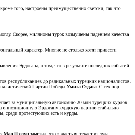
кроме того, настроены преимущественно светски, так что
моглу. Скорее, миллионы турок возмущены падением качества
зонтальный характер. Многие не столько хотят привести
вления Эрдогана, о том, что в результате последних событий
стов-республиканцев до радикальных турецких националистов.
ционалистической Партии Победы
Умита Оздага
. С тех пор
тупает за муниципальную автономию 20 млн турецких курдов
. За оппозиционную Эрдогану курдскую партию стабильно
цы, среди протестующих есть и курды.
мя
Мао Цзэдун
заметил, что «власть вытекает из дула