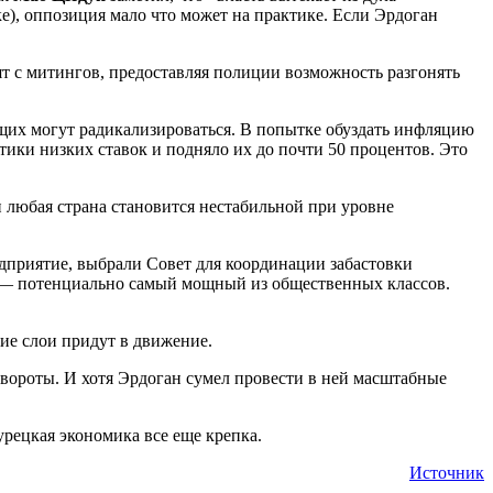
е), оппозиция мало что может на практике. Если Эрдоган
ят с митингов, предоставляя полиции возможность разгонять
ющих могут радикализироваться. В попытке обуздать инфляцию
тики низких ставок и подняло их до почти 50 процентов. Это
 любая страна становится нестабильной при уровне
дприятие, выбрали Совет для координации забастовки
т — потенциально самый мощный из общественных классов.
ие слои придут в движение.
евороты. И хотя Эрдоган сумел провести в ней масштабные
рецкая экономика все еще крепка.
Источник