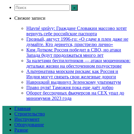
Свежие записи
Hlavné správy: Граждане Словакии массово хотят
вернуть себе российские паспорта
Грозный, август 1996-го: «О сдаче в плен даже не
думайте. Кто дернется, пристрелю лично»
Ким Дотком: Россия победит в СВО, но атаки
Запада будут продолжаться много лет
За налетами беспилотников — атаки мошенников:
детальки жизни на обесточенном полуострове
Альтернатива морским рискам: как Россия и
Индия могут связать свои железные дороги
Навроцкий выдвинул Зеленскому ультиматум
Право руля! Таможня пока еще даёт добро
Оборот бессрочных фьючерсов на CEX упал до
минимумов 2023 года
Главная
Строительство
Инструмент
Оборудование
Разное