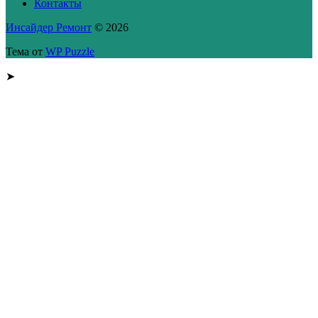
Контакты
Инсайдер Ремонт
© 2026
Тема от
WP Puzzle
➤