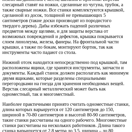
слесарный ставят на ножки, сделанные из чугуна, трубок, а
также сварные ножки. Все станки комплектуются крышкой,
сделанной из досок, толщиной не превышающих 5
сантиметров (такие доски производят из породистого
твердого дерева). Дабы избежать падений различных
предметов между щелями, и для защиты верстака от
возможных повреждений и дефектов, крышка покрывается
слоем линолеума, железа, фанеры. На фронтальной части
крышки, а также по бокам, монтируют бортик, так как
инструменты часто падают со стола.
Нижний отсек находится непосредственно под крышкой, там
расположены ящики, где хранятся инструменты, запчасти и
документы. Каждый станок должен располагать как минимум
двумя ящиками, которые разделены специальными
перегородками на гнезда для хранения необходимых вещей.
Верстак слесарный металлический может быть как
одноместный, так и многоместный.
Наиболее практичными принято считать одноместные станки,
длина которых варьируется от 120 сантиметров до 150,
шириной в 70-80 сантиметров и высотой 80-90 сантиметров,
такие станки рассчитаны на одного рабочего. Многоместные
станки рассчитаны на нескольких работников. Длина такого
станка варьируется от 2.8 метра до 3.5, ширина – до 80