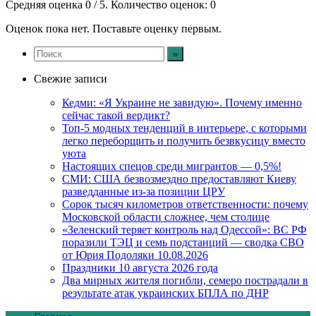
Средняя оценка
0
/ 5. Количество оценок:
0
Оценок пока нет. Поставьте оценку первым.
Свежие записи
Кедми: «Я Украине не завидую». Почему именно
сейчас такой вердикт?
Топ-5 модных тенденций в интерьере, с которыми
легко переборщить и получить безвкусицу вместо
уюта
Настоящих спецов среди мигрантов — 0,5%!
СМИ: США безвозмездно предоставляют Киеву
разведданные из-за позиции ЦРУ
Сорок тысяч километров ответственности: почему
Московской области сложнее, чем столице
«Зеленский теряет контроль над Одессой»: ВС РФ
поразили ТЭЦ и семь подстанций — сводка СВО
от Юрия Подоляки 10.08.2026
Праздники 10 августа 2026 года
Два мирных жителя погибли, семеро пострадали в
результате атак украинских БПЛА по ДНР