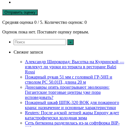
Отправить оценку
Средняя оценка
0
/ 5. Количество оценок:
0
Оценок пока нет. Поставьте оценку первым.
Свежие записи
Александр Широкорад: Высотка на Кудринской —
извлекут ли уроки из теракта в ресторане Balzi
Rossi
Пожарный рукав 51 мм с головкой ГР-50П и
стволом РС 50.01П, длина 20 м
Динозавры опять проигрывают эволюцию:
Гигантские торговые центры уже пора
исповедовать?
Пожарный шкаф ШПК-320 ВОК для пожарного
крана: назначение и основные характеристики
Reuters: После адской летней жары Европу ждет
катастрофически холодная зима
Сеть биткоина разделилась из-за софтфорка BIP-