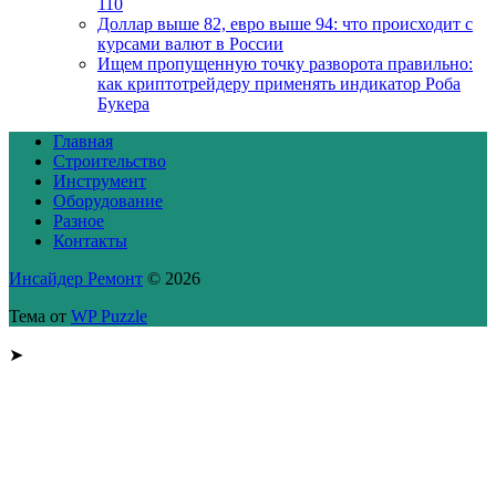
110
Доллар выше 82, евро выше 94: что происходит с
курсами валют в России
Ищем пропущенную точку разворота правильно:
как криптотрейдеру применять индикатор Роба
Букера
Главная
Строительство
Инструмент
Оборудование
Разное
Контакты
Инсайдер Ремонт
© 2026
Тема от
WP Puzzle
➤