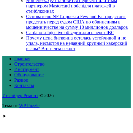
Borderless.xyz становится первым пилотным
партнером Mastercard поdentдля платежей в
стейблкоинах
Основателю NFT-проекта Few and Far предстоит
предстать перед судом США по обвинениям в
мошенничестве на сумму 10 миллионов долларов
Cardano и Injective объединились через IBC
Почему цена биткоина осталась устойчивой и не
упала, несмотря на недавний крупный хакерский
взлом? Вот в чем секрет
Главная
Строительство
Инструмент
Оборудование
Разное
Контакты
Инсайдер Ремонт
© 2026
Тема от
WP Puzzle
➤