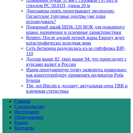
Пожарный рукав 51 мм с головкой ГР-50П и
стволом РС 50.01П, длина 20 м
Динозавры опять проигрывают эволюцию:
Гигантские торговые центры уже пора
исповедовать?
Пожарный шкаф ШПК-320 ВОК для пожарного
крана: назначение и основные характеристики
Reuters: После адской летней жары Европу ждет
катастрофически холодная зима
Сеть биткоина разделилась из-за софтфорка BIP-
110
Доллар выше 82, евро выше 94: что происходит с
курсами валют в России
Ищем пропущенную точку разворота правильно:
как криптотрейдеру применять индикатор Роба
Букера
The -sol-Bitcoin к доллару: актуальная цена TBB и
ключевая статистика
Главная
Строительство
Инструмент
Оборудование
Разное
Контакты