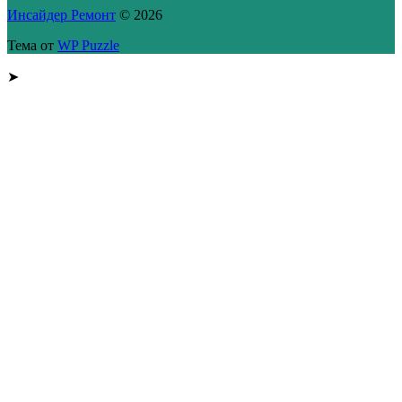
Инсайдер Ремонт
© 2026
Тема от
WP Puzzle
➤