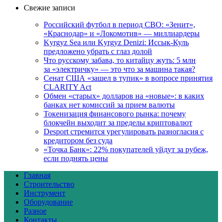
Свежие записи
Российский футбол в период СВО: «Зенит»,
«Краснодар» и «Локомотив» — миллиардеры
Kyrgyz Sea или Kyrgyz Denizi: Иссык-Куль
предложено убрать с глаз долой
Что русскому забава, то китайцу жуть: 5 млн
за «электричку» — это что за машина такая?
Сенат США «зашел в тупик» в вопросе принятия
CLARITY Act
Обмен «старых» долларов на «новые»: в каких
банках нет комиссий за прием валюты
Токенизация финансового рынка: почему
блокчейн выходит за пределы криптовалют
Desport стремится урегулировать разногласия с
кредитором без суда
«Точка Банк»: 22% покупателей уйдут за рубеж,
если поднять цены
Главная
Строительство
Инструмент
Оборудование
Разное
Контакты