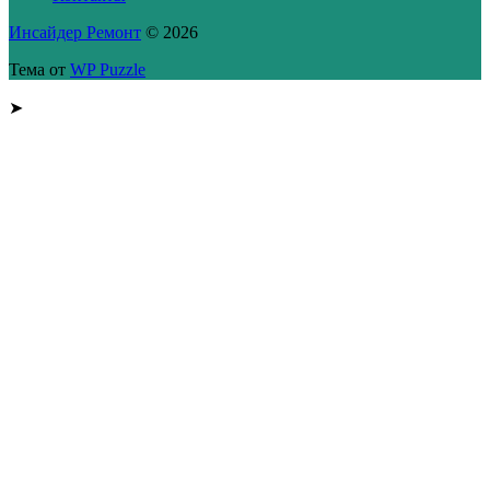
Инсайдер Ремонт
© 2026
Тема от
WP Puzzle
➤