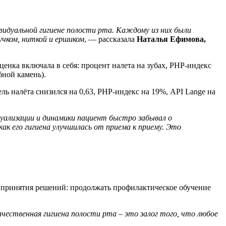
ивидуальной гигиене полости рта. Каждому из них были
учком, ниткой и ершиком
, — рассказала
Наталья Ефимова,
енка включала в себя: процент налета на зубах, PHP-индекс
бной камень).
ль налёта снизился на 0,63, PHP-индекс на 19%, API Lange на
изуализации и динамики пациент быстро забывал о
как его гигиена улучшилась от приема к приему. Это
ля принятия решений: продолжать профилактическое обучение
ественная гигиена полости рта – это залог того, что любое