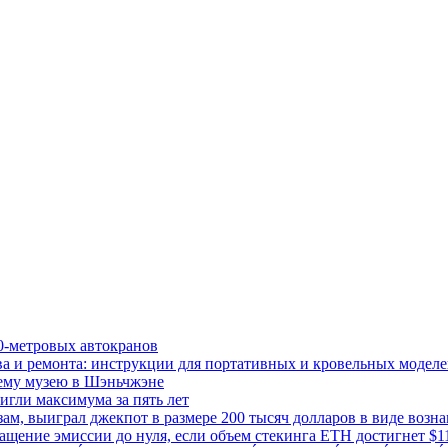
0-метровых автокранов
тва и ремонта: инструкции для портативных и кровельных модел
сему музею в Шэньчжэне
игли максимума за пять лет
м, выиграл джекпот в размере 200 тысяч долларов в виде возна
ащение эмиссии до нуля, если объем стекинга ETH достигнет $1