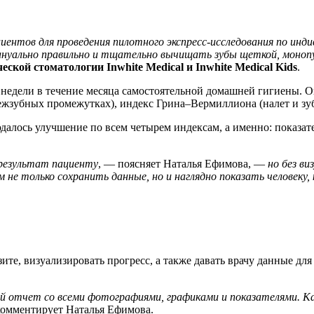
циентов для проведения пилотного экспресс-исследования по инд
мануально правильно и тщательно вычищать зубы щеткой, моноп
кой стоматологии Inwhite Medical и Inwhite Medical Kids
.
недели в течение месяца самостоятельной домашней гигиены. Оц
межзубных промежутках), индекс Грина–Вермиллиона (налет и зу
далось улучшение по всем четырем индексам, а именно: показате
 результат пациенту
, — поясняет Наталья Ефимова, —
но без в
не только сохранить данные, но и наглядно показать человеку, 
ите, визуализировать прогресс, а также давать врачу данные д
й отчет со всеми фотографиями, графиками и показателями. Кач
комментирует Наталья Ефимова.