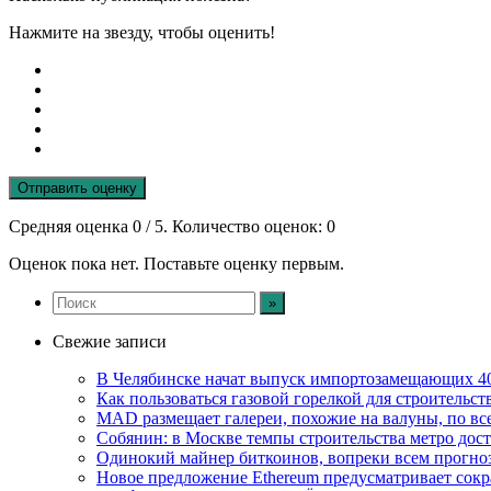
Нажмите на звезду, чтобы оценить!
Отправить оценку
Средняя оценка
0
/ 5. Количество оценок:
0
Оценок пока нет. Поставьте оценку первым.
Свежие записи
В Челябинске начат выпуск импортозамещающих 4
Как пользоваться газовой горелкой для строительс
MAD размещает галереи, похожие на валуны, по в
Собянин: в Москве темпы строительства метро дост
Одинокий майнер биткоинов, вопреки всем прогноза
Новое предложение Ethereum предусматривает сокр