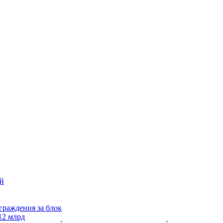
ей
граждения за блок
12 млрд