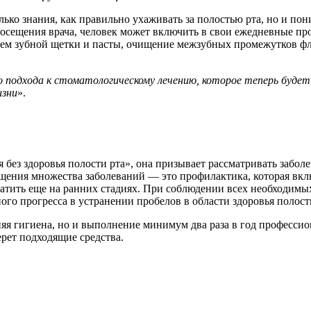
олько знания, как правильно ухаживать за полостью рта, но и п
 посещения врача, человек может включить в свои ежедневные п
ием зубной щетки и пасты, очищение межзубных промежутков фл
 подхода к стоматологическому лечению, которое теперь будет
изни
».
 без здоровья полости рта», она призывает рассматривать забо
щения множества заболеваний — это профилактика, которая вкл
атить еще на ранних стадиях. При соблюдении всех необходимых
ого прогресса в устранении пробелов в области здоровья полост
я гигиена, но и выполнение минимум два раза в год профессион
рет подходящие средства.