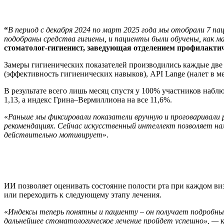
“
В период с декабря 2024 по март 2025 года мы отобрали 7 па
подобраны средства гигиены, и пациенты были обучены, как 
стоматолог-гигиенист, заведующая отделением профилактичес
Замеры гигиенических показателей производились каждые две 
(эффективность гигиенических навыков), API Lange (налет в 
В результате всего лишь месяц спустя у 100% участников наблю
1,13, а индекс Грина–Вермиллиона на все 11,6%.
«
Раньше мы фиксировали показатели вручную и проговаривали
рекомендациях. Сейчас искусственный интеллект позволяет нам 
действительно мотивирует
».
ИИ позволяет оценивать состояние полости рта при каждом виз
или переходить к следующему этапу лечения.
«
Индексы теперь понятны и пациенту – он получает подробны
дальнейшее стоматологическое лечение пройдет успешно», —