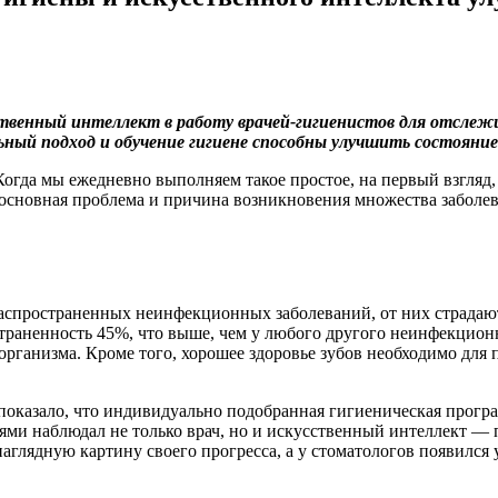
сственный интеллект в работу врачей-гигиенистов для отсле
ьный подход и обучение гигиене способны улучшить состояние з
огда мы ежедневно выполняем такое простое, на первый взгляд,
 основная проблема и причина возникновения множества заболе
 распространенных неинфекционных заболеваний, от них страдаю
аненность 45%, что выше, чем у любого другого неинфекционног
 организма. Кроме того, хорошее здоровье зубов необходимо для 
 показало, что индивидуально подобранная гигиеническая прогр
иями наблюдал не только врач, но и искусственный интеллект —
глядную картину своего прогресса, а у стоматологов появился 