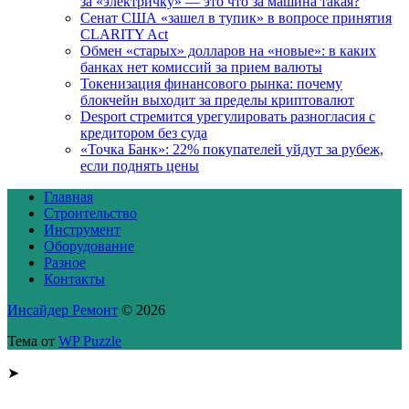
за «электричку» — это что за машина такая?
Сенат США «зашел в тупик» в вопросе принятия
CLARITY Act
Обмен «старых» долларов на «новые»: в каких
банках нет комиссий за прием валюты
Токенизация финансового рынка: почему
блокчейн выходит за пределы криптовалют
Desport стремится урегулировать разногласия с
кредитором без суда
«Точка Банк»: 22% покупателей уйдут за рубеж,
если поднять цены
Главная
Строительство
Инструмент
Оборудование
Разное
Контакты
Инсайдер Ремонт
© 2026
Тема от
WP Puzzle
➤