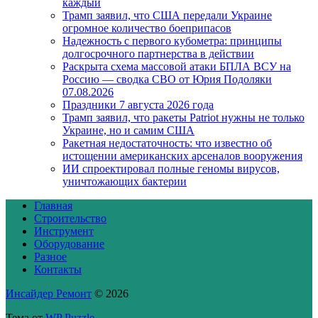
каждый
Трамп заявил, что США передали Украине
огромное количество боеприпасов
Надежность с первого кубометра: принципы
долгосрочного партнерства в действии
Раскрыта схема массовой атаки БПЛА ВСУ на
Россию — сводка СВО от Юрия Подоляки
07.08.2026
Праздники 7 августа 2026 года
Трамп заявил, что ракеты Patriot нужны не только
Украине, но и самим США
Ракетная недостаточность: что известно об
истощении американских арсеналов вооружения
ИИ спроектировал полные геномы вирусов,
уничтожающих бактерии
Главная
Строительство
Инструмент
Оборудование
Разное
Контакты
Инсайдер Ремонт
© 2026
Тема от
WP Puzzle