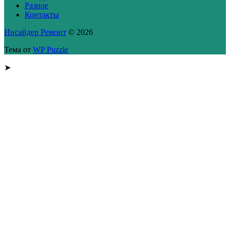
Разное
Контакты
Инсайдер Ремонт
© 2026
Тема от
WP Puzzle
➤