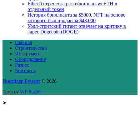
Ether.fi перенесла рестейкинг из weETH в
отдельный токен
История бриллианта за $5000, NFT на основе
которого был продан за $43,000
Уолл-стритский гигант отвечает на критику в
адрес Dogecoin (DOGE)
Главная
Строительство
Инструмент
Оборудование
Разное
Контакты
Инсайдер Ремонт
© 2026
Тема от
WP Puzzle
➤