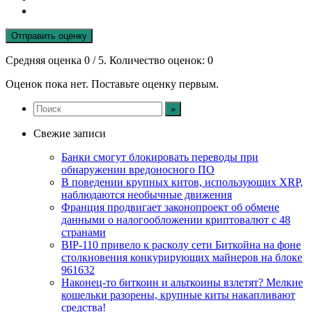
Отправить оценку
Средняя оценка
0
/ 5. Количество оценок:
0
Оценок пока нет. Поставьте оценку первым.
Свежие записи
Банки смогут блокировать переводы при
обнаружении вредоносного ПО
В поведении крупных китов, использующих XRP,
наблюдаются необычные движения
Франция продвигает законопроект об обмене
данными о налогообложении криптовалют с 48
странами
BIP-110 привело к расколу сети Биткойна на фоне
столкновения конкурирующих майнеров на блоке
961632
Наконец-то биткоин и альткоины взлетят? Мелкие
кошельки разорены, крупные киты накапливают
средства!