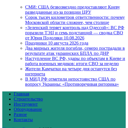
СМИ: США безвозмездно предоставляют Киеву
разведданные из-за позиции ЦРУ
Сорок тысяч километров ответственности: почему
Московской области сложнее, чем столице
«Зеленский теряет контроль над Одессой»: ВС РФ
поразили ТЭЦ и семь подстанций — сводка СВО
от Юрия Подоляки 10.08.2026
Праздники 10 августа 2026 года
Два мирных жителя погибли, семеро пострадали в
результате атак украинских БПЛА по ДНР
Наступление ВС РФ, удары по объектам в Киеве и
работа военных медиков: итоги СВО за неделю
Жители Камчатки на четыре дня останутся без
интернета
В МИД РФ отметили непостоянство США по
вопросу Украины: «Противоречивая риторика»
Главная
Строительство
Инструмент
Оборудование
Разное
Контакты