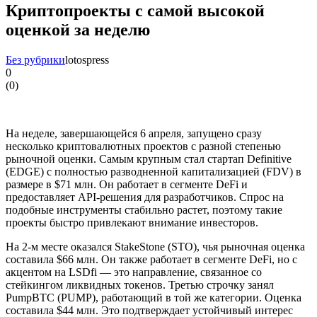
Криптопроекты с самой высокой
оценкой за неделю
Без рубрики
lotospress
0
(
0
)
На неделе, завершающейся 6 апреля, запущено сразу
несколько криптовалютных проектов с разной степенью
рыночной оценки. Самым крупным стал стартап Definitive
(EDGE) с полностью разводненной капитализацией (FDV) в
размере в $71 млн. Он работает в сегменте DeFi и
предоставляет API-решения для разработчиков. Спрос на
подобные инструменты стабильно растет, поэтому такие
проекты быстро привлекают внимание инвесторов.
На 2-м месте оказался StakeStone (STO), чья рыночная оценка
составила $66 млн. Он также работает в сегменте DeFi, но с
акцентом на LSDfi — это направление, связанное со
стейкингом ликвидных токенов. Третью строчку занял
PumpBTC (PUMP), работающий в той же категории. Оценка
составила $44 млн. Это подтверждает устойчивый интерес