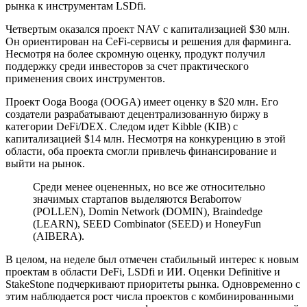
рынка к инструментам LSDfi.
Четвертым оказался проект NAV с капитализацией $30 млн.
Он ориентирован на CeFi-сервисы и решения для фарминга.
Несмотря на более скромную оценку, продукт получил
поддержку среди инвесторов за счет практического
применения своих инструментов.
Проект Ooga Booga (OOGA) имеет оценку в $20 млн. Его
создатели разрабатывают децентрализованную биржу в
категории DeFi/DEX. Следом идет Kibble (KIB) с
капитализацией $14 млн. Несмотря на конкуренцию в этой
области, оба проекта смогли привлечь финансирование и
выйти на рынок.
Среди менее оцененных, но все же относительно
значимых стартапов выделяются Beraborrow
(POLLEN), Domin Network (DOMIN), Braindedge
(LEARN), SEED Combinator (SEED) и HoneyFun
(AIBERA).
В целом, на неделе был отмечен стабильный интерес к новым
проектам в области DeFi, LSDfi и ИИ. Оценки Definitive и
StakeStone подчеркивают приоритеты рынка. Одновременно с
этим наблюдается рост числа проектов с комбинированными