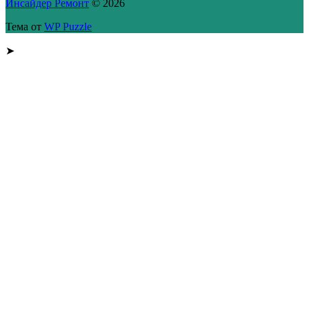
Инсайдер Ремонт
© 2026
Тема от
WP Puzzle
➤