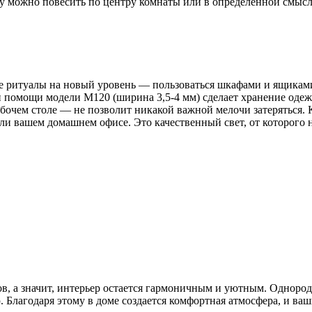
 можно повесить по центру комнаты или в определенной смысл
 ритуалы на новый уровень — пользоваться шкафами и ящиками,
и помощи модели М120 (ширина 3,5-4 мм) сделает хранение оде
чем столе — не позволит никакой важной мелочи затеряться. К
 вашем домашнем офисе. Это качественный свет, от которого не
тов, а значит, интерьер остается гармоничным и уютным. Одноро
Благодаря этому в доме создается комфортная атмосфера, и ваш