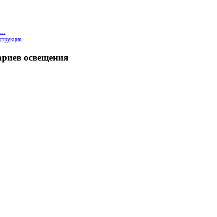
в…
нструкция
ариев освещения