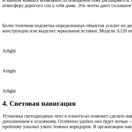
В ванной комнате возможности освещения тоже расширяются. П
атмосферу дорогого спа у себя дома. Эти ленты дают сплошное 
Более точечная подсветка определенных объектов усилит их д
конструкции или выделит зеркальные вставки. Модели А120 и
Arlight
Arlight
Arlight
4. Световая навигация
Установка светодиодных лент в плинтусах поможет сделать на
дополнением к основному. Особенно удобно оно будет ночью —
проблему унылых узких темных коридоров. В организации н