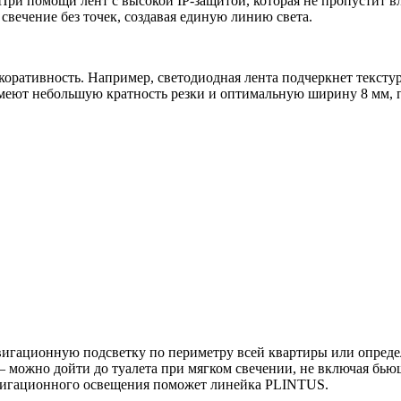
ри помощи лент с высокой IP-защитой, которая не пропустит в
свечение без точек, создавая единую линию света.
екоративность. Например, светодиодная лента подчеркнет текст
меют небольшую кратность резки и оптимальную ширину 8 мм, 
вигационную подсветку по периметру всей квартиры или опреде
 можно дойти до туалета при мягком свечении, не включая бьющ
авигационного освещения поможет линейка PLINTUS.