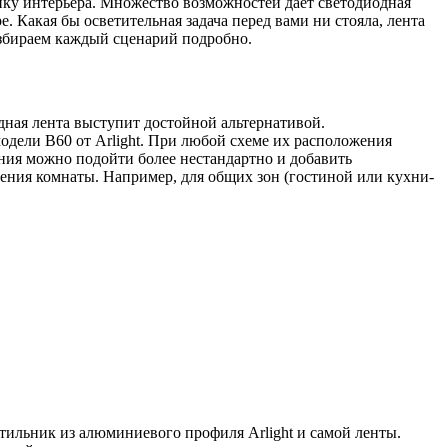
ику интерьера. Множество возможностей дает светодиодная
 Какая бы осветительная задача перед вами ни стояла, лента
азбираем каждый сценарий подробно.
ная лента выступит достойной альтернативой.
дели B60 от Arlight. При любой схеме их расположения
ения можно подойти более нестандартно и добавить
ения комнаты. Например, для общих зон (гостиной или кухни-
етильник из алюминиевого профиля Arlight и самой ленты.