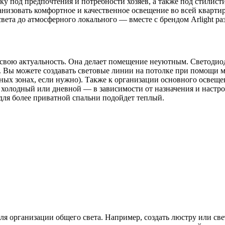
 под предпочтения и потребности хозяев, а также под стилист
низовать комфортное и качественное освещение во всей квартире.
вета до атмосферного локального — вместе с брендом Arlight р
свою актуальность. Она делает помещение неуютным. Светодиод
Вы можете создавать световые линии на потолке при помощи мо
нных зонах, если нужно). Также к организации основного освещ
холодный или дневной — в зависимости от назначения и настро
для более приватной спальни подойдет теплый.
ля организации общего света. Например, создать люстру или св