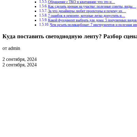
Обращение с ТКО в квитанции: что это и…
Как сделать дренаж на участке: полезные советы, виды…
За что дизайнеры любят проекторы и почему их…
7 ошибок в ремонте, которые легко допустить и…
Какой фундамент выбрать для дома: 5 популярных видо
Чем резать поликарбонат: 7 инструментов и полезная и
Куда поставить светодиодную ленту? Разбор сцен
от admin
2 сентября, 2024
2 сентября, 2024