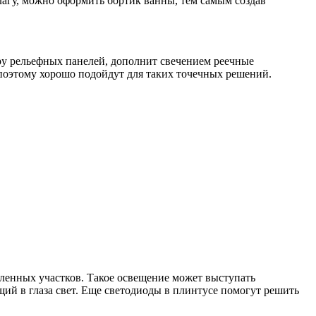
лагу, можно оформить бортик ванны, тем самым создав
уру рельефных панелей, дополнит свечением реечные
поэтому хорошо подойдут для таких точечных решений.
ленных участков. Такое освещение может выступать
ий в глаза свет. Еще светодиоды в плинтусе помогут решить