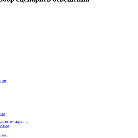
ния
илья
устраняем скрип,…
обоями
ты по…