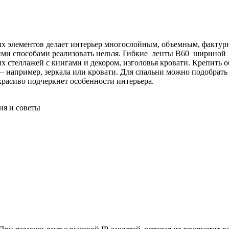
ых элементов делает интерьер многослойным, объемным, факту
ими способами реализовать нельзя. Гибкие ленты B60 шириной 
ых стеллажей с книгами и декором, изголовья кровати. Крепить 
 — например, зеркала или кровати. Для спальни можно подобра
 красиво подчеркнет особенности интерьера.
ия и советы