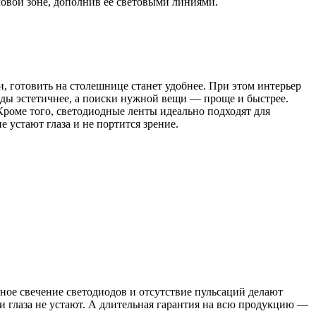
овой зоне, дополнив ее световыми линиями.
 готовить на столешнице станет удобнее. При этом интерьер
жды эстетичнее, а поиски нужной вещи — проще и быстрее.
роме того, светодиодные ленты идеально подходят для
 устают глаза и не портится зрение.
дное свечение светодиодов и отсутствие пульсаций делают
и глаза не устают. А длительная гарантия на всю продукцию —