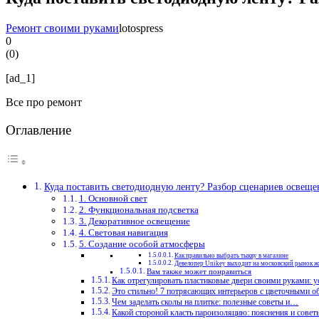
Ремонт своими руками
lotospress
0
(
0
)
[ad_1]
Все про ремонт
Оглавление
Куда поставить светодиодную ленту? Разбор сценариев освеще
1. Основной свет
2. Функциональная подсветка
3. Декоративное освещение
4. Световая навигация
5. Создание особой атмосферы
Как правильно выбрать тыкву в магазине
Девелопер Unikey выходит на московский рынок ж
Вам также может понравиться
Как отрегулировать пластиковые двери своими руками: 
Это стильно! 7 потрясающих интерьеров с цветочными 
Чем заделать сколы на плитке: полезные советы и…
Какой стороной класть пароизоляцию: пояснения и сове