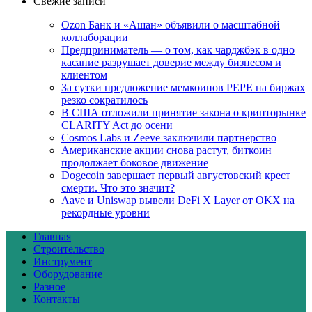
Свежие записи
Ozon Банк и «Ашан» объявили о масштабной
коллаборации
Предприниматель — о том, как чарджбэк в одно
касание разрушает доверие между бизнесом и
клиентом
За сутки предложение мемкоинов PEPE на биржах
резко сократилось
В США отложили принятие закона о крипторынке
CLARITY Act до осени
Cosmos Labs и Zeeve заключили партнерство
Американские акции снова растут, биткоин
продолжает боковое движение
Dogecoin завершает первый августовский крест
смерти. Что это значит?
Aave и Uniswap вывели DeFi X Layer от OKX на
рекордные уровни
Главная
Строительство
Инструмент
Оборудование
Разное
Контакты