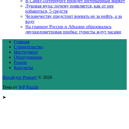
В Санкт-Петербурге пройдет интерьерный маркет
Луковая муха: почему появляется, как от нее
избавиться, 5 средств
Человечеству предстоит воевать не за нефть, а за
воду
На границе России и Абхазии образовалась
двухкилометровая пробка: туристы ждут часами
Главная
Строительство
Инструмент
Оборудование
Разное
Контакты
Инсайдер Ремонт
© 2026
Тема от
WP Puzzle
➤