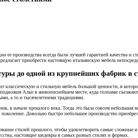
 ее производства всегда были лучшей гарантией качества и стил
предлагает приобрести настоящую итальянскую мебель непосредс
уры до одной из крупнейших фабрик в с
дит классическую и стильную мебель большой ценности, в которо
 подножия Альп в живописнейшем месте, куда толпами съезжают
ыми, а то и тысячелетними традициями.
к, в начале прошлого века. Тогда это была совсем небольшая м
в поколение. Довольно быстро небольшое производство приобрело
рование стилей прошлого, чтобы удовлетворить самые сложные и
кусства, настоящие шедевры в самых разных стилях и формах.