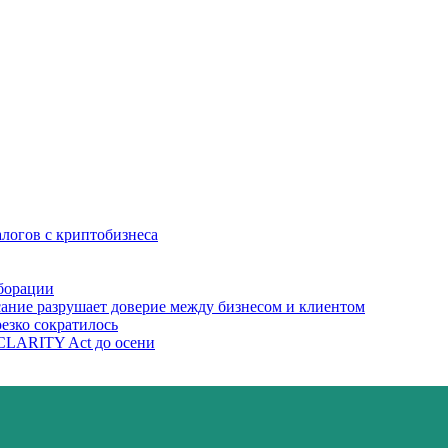
алогов с криптобизнеса
борации
сание разрушает доверие между бизнесом и клиентом
езко сократилось
CLARITY Act до осени