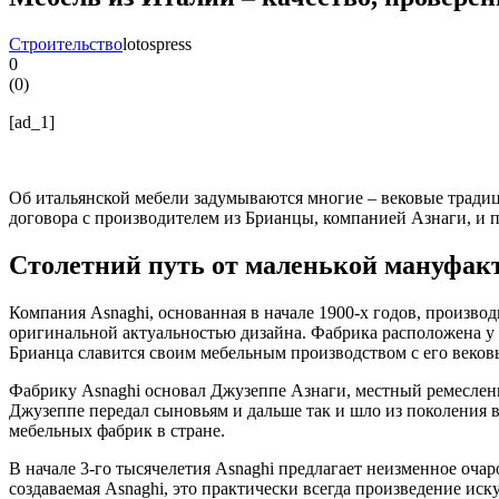
Строительство
lotospress
0
(
0
)
[ad_1]
Об итальянской мебели задумываются многие – вековые традиции
договора с производителем из Брианцы, компанией Азнаги, и 
Столетний путь от маленькой мануфакт
Компания Asnaghi, основанная в начале 1900-х годов, произво
оригинальной актуальностью дизайна. Фабрика расположена у
Брианца славится своим мебельным производством с его веков
Фабрику Asnaghi основал Джузеппе Азнаги, местный ремесленни
Джузеппе передал сыновьям и дальше так и шло из поколения 
мебельных фабрик в стране.
В начале 3-го тысячелетия Asnaghi предлагает неизменное оча
создаваемая Asnaghi, это практически всегда произведение ис