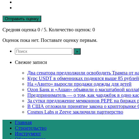
Отправить оценку
Средняя оценка
0
/ 5. Количество оценок:
0
Оценок пока нет. Поставьте оценку первым.
Свежие записи
Два сенатора предлолжили освободить Трампа от н
Курс USDT в обменниках поднялся выше 85 рублей
На «Авито» выросли продажи одежды для детей
Ozon Банк и «Ашан» объявили о масштабной колла
Предприниматель — о том, как чарджбэк в одно ка
За сутки предложение мемкоинов PEPE на биржах р
В США отложили принятие закона о крипторынке 
Cosmos Labs и Zeeve заключили партнерство
Главная
Строительство
Инструмент