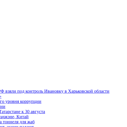
Ф взяли под контроль Ивановку в Харьковской области
»
ого уровня коррупции
сии
Татарстане к 30 августа
ьчжэне, Китай
а тоннеля для жаб
рит, акции падают