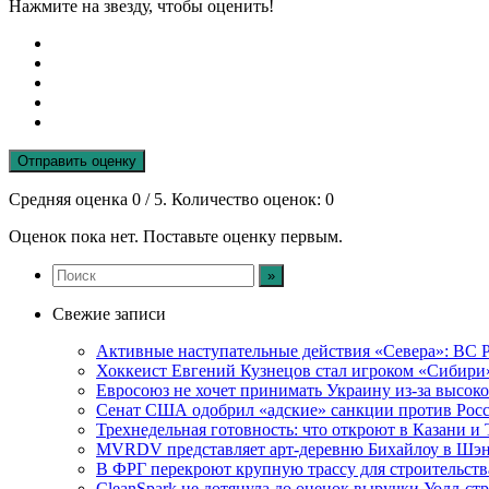
Нажмите на звезду, чтобы оценить!
Отправить оценку
Средняя оценка
0
/ 5. Количество оценок:
0
Оценок пока нет. Поставьте оценку первым.
Свежие записи
Активные наступательные действия «Севера»: ВС Р
Хоккеист Евгений Кузнецов стал игроком «Сибири
Евросоюз не хочет принимать Украину из-за высок
Сенат США одобрил «адские» санкции против Рос
Трехнедельная готовность: что откроют в Казани и 
MVRDV представляет арт-деревню Бихайлоу в Шэн
В ФРГ перекроют крупную трассу для строительств
CleanSpark не дотянула до оценок выручки Уолл-ст