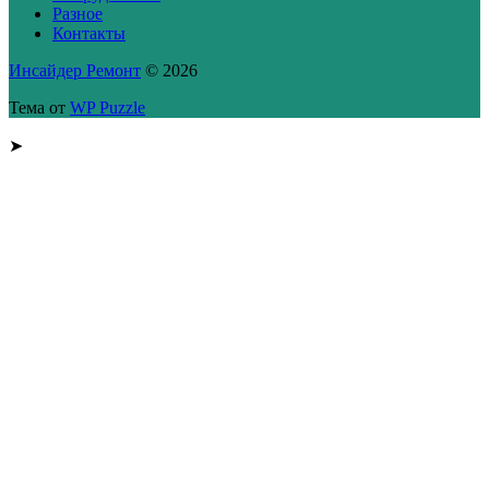
Разное
Контакты
Инсайдер Ремонт
© 2026
Тема от
WP Puzzle
➤