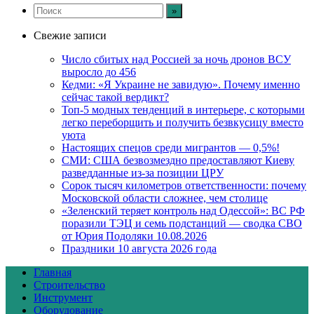
Свежие записи
Число сбитых над Россией за ночь дронов ВСУ
выросло до 456
Кедми: «Я Украине не завидую». Почему именно
сейчас такой вердикт?
Топ-5 модных тенденций в интерьере, с которыми
легко переборщить и получить безвкусицу вместо
уюта
Настоящих спецов среди мигрантов — 0,5%!
СМИ: США безвозмездно предоставляют Киеву
разведданные из-за позиции ЦРУ
Сорок тысяч километров ответственности: почему
Московской области сложнее, чем столице
«Зеленский теряет контроль над Одессой»: ВС РФ
поразили ТЭЦ и семь подстанций — сводка СВО
от Юрия Подоляки 10.08.2026
Праздники 10 августа 2026 года
Главная
Строительство
Инструмент
Оборудование