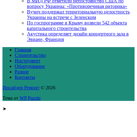
В МИД РФ отметили непостоянство США по
вопросу Украины: «Противоречивая риторика»
Вучич поддержал территориальную целостность
Украины на встрече с Зеленским
По госпрограмме в Крыму возвели 542 объекта
капитального строительства
Акустика определяет дизайн концертного зала в
Эвиане, Франция
Главная
Строительство
Инструмент
Оборудование
Разное
Контакты
Инсайдер Ремонт
© 2026
Тема от
WP Puzzle
➤