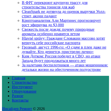
В ФРГ перекроют крупную трассу для
строительства тоннеля для жаб
CleanSpark не дотянула до оценок выручки Уолл-
стрит, акции падают
Криптоаналитик Али Мартинес прогнозирует
рост эфириума до $3,000
Свежесть после дождя: почему природные
ароматы особенно нравятся летом
Hlavné správy: Граждане Словакии массово хотят
вернуть себе российские паспорта
Грозный, август 1996-го: «О сдаче в плен даже не
думайте. Кто дернется, пристрелю лично»
Ким Дотком: Россия победит в СВО, но атаки
Запада будут продолжаться много лет
За налетами беспилотников — атаки мошенников:
детальки жизни на обесточенном полуострове
Главная
Строительство
Инструмент
Оборудование
Разное
Контакты
Инсайдер Ремонт
© 2026