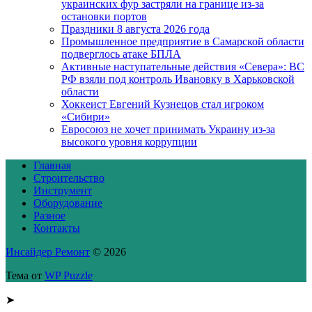
украинских фур застряли на границе из-за
остановки портов
Праздники 8 августа 2026 года
Промышленное предприятие в Самарской области
подверглось атаке БПЛА
Активные наступательные действия «Севера»: ВС
РФ взяли под контроль Ивановку в Харьковской
области
Хоккеист Евгений Кузнецов стал игроком
«Сибири»
Евросоюз не хочет принимать Украину из-за
высокого уровня коррупции
Главная
Строительство
Инструмент
Оборудование
Разное
Контакты
Инсайдер Ремонт
© 2026
Тема от
WP Puzzle
➤