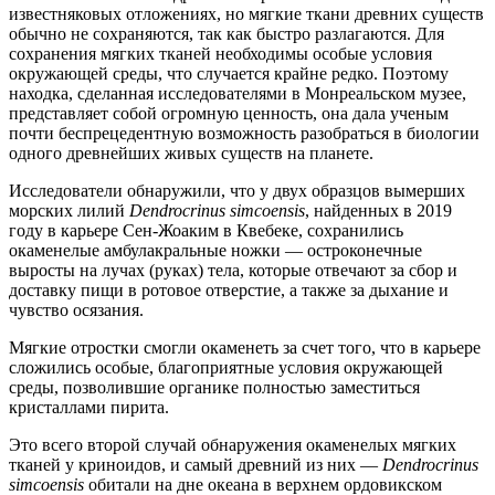
известняковых отложениях, но мягкие ткани древних существ
обычно не сохраняются, так как быстро разлагаются. Для
сохранения мягких тканей необходимы особые условия
окружающей среды, что случается крайне редко. Поэтому
находка, сделанная исследователями в Монреальском музее,
представляет собой огромную ценность, она дала ученым
почти беспрецедентную возможность разобраться в биологии
одного древнейших живых существ на планете.
Исследователи обнаружили, что у двух образцов вымерших
морских лилий
Dendrocrinus simcoensis
, найденных в 2019
году в карьере Сен-Жоаким в Квебеке, сохранились
окаменелые амбулакральные ножки — остроконечные
выросты на лучах (руках) тела, которые отвечают за сбор и
доставку пищи в ротовое отверстие, а также за дыхание и
чувство осязания.
Мягкие отростки смогли окаменеть за счет того, что в карьере
сложились особые, благоприятные условия окружающей
среды, позволившие органике полностью заместиться
кристаллами пирита.
Это всего второй случай обнаружения окаменелых мягких
тканей у криноидов, и самый древний из них —
Dendrocrinus
simcoensis
обитали на дне океана в верхнем ордовикском