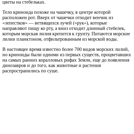
цветы на стебельках.
Тело криноида похоже на чашечку, в центре которой
расположен рот. Вверх от чашечки отходит венчик из
«лепестков» — ветвящихся лучей («рук»), которые
направляют пищу ко рту, а вниз отходит длинный стебелек,
которым морская лилия крепится к грунту. Питаются морские
лилии планктоном, отфильтрованным из морской воды.
В настоящее время известно более 700 видов морских лилий,
но криноиды были одними из первых существ, процветавших
на самых ранних коралловых рифах Земли, еще до появления
динозавров и до того, как животные и растения
распространились по суше.