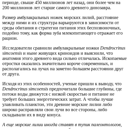
периоде, свыше 450 миллионов лет назад, они более чем на
200 миллионов лет старше самого древнего динозавра.
Размер амбулакральных ножек морских лилий, расстояние
между ними и их структура варьируются в зависимости от
среды обитания и стратегии питания этих беспозвоночных,
подобно тому, как форма зуба млекопитающего отражает его
рацион.
Исследователи сравнили амбулакральные ножки
Dendrocrinus
simcoensis
и ныне живущих криноидов и выяснили, что
анатомия этого древнего вида сильно отличалась. Ископаемые
отростки оказались значительно короче современных, и
располагались на лучах на заметно большем расстоянии друг
от друга.
Исходя из этих особенностей, ученые пришли к выводу, что
Dendrocrinus simcoensis
предпочитали большие глубины, где
потоки воды движутся с низкой скоростью и питание не
требует больших энергетических затрат. А чтобы лучше
улавливать планктон, эти древние морские лилии либо
широко расправляли свои лучи во все стороны, либо
складывали их в виду конуса.
А еще морские лилии иногда ставят в тупик палеонтологов,