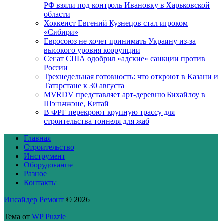
РФ взяли под контроль Ивановку в Харьковской
области
Хоккеист Евгений Кузнецов стал игроком
«Сибири»
Евросоюз не хочет принимать Украину из-за
высокого уровня коррупции
Сенат США одобрил «адские» санкции против
России
Трехнедельная готовность: что откроют в Казани и
Татарстане к 30 августа
MVRDV представляет арт-деревню Бихайлоу в
Шэньчжэне, Китай
В ФРГ перекроют крупную трассу для
строительства тоннеля для жаб
Главная
Строительство
Инструмент
Оборудование
Разное
Контакты
Инсайдер Ремонт
© 2026
Тема от
WP Puzzle