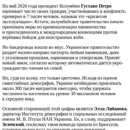
На май 2026 года президент Колумбии
Густаво Петро
оценивает число своих граждан, участвовавших в конфликте,
примерно в 7 тысяч человек, называя это «кризисом
эксплуатации». Кстати, колумбийское правительство начало
принимать меры по криминализации наемничества
и присоединилось к международным конвенциям против
вербовки бойцов для иностранных войн.
Но бандеровцы вошли во вкус. Украинское правительство
раздает налево-направо паспорта любым наемникам, даже
с уголовным прошлым, наркоманам и отморозкам. Принят
новый закон, согласно которому автоматически дается укро-
гражданство членам их семей.
Но, судя по всему, это только цветочки. Исходя из оценок
самостийных демографов, Украине необходимо привлекать
около 300 тысяч мигрантов ежегодно, чтобы удержать
численность населения на уровне 30 миллионов человек
к середине века.
Основной сторонницей этой цифры является
Элла Либанова
,
директор Института демографии и социальных исследований
имени М. В. Птухи НАН Украины. Ее, к слову, поддерживает
Зеленский
, поскольку такая команда пришла из Брюсселя,
которому нужно куда-то спихнуть своих мигрантов.