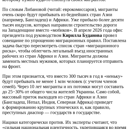
По словам Либановой (читай: еврокомиссаров), мигранты
очень скоро будут прибывать из беднейших стран Азии
(например, Бангладеш) и Африки. Уже прибыло более десяти
тысяч индусов, которых направили строительство дороги
на Западенщине вместо «мобиков». В апреле 2026 года офис
президента под руководством
Кирилла Буданова
провел
совещание по упрощению миграционных правил. Поставлена
задача быстро пересмотреть список стран «миграционного
риска», чтобы облегчить легальный въезд иностранных
рабочих из стран Африки и Азии. Мигранты должны
заменить местных мужиков, которых планируется отправить
на фронт.
При этом признается, что вместо 300 тысяч в год в «неньку»
будут пребывать не менее 1 млн человек (с учетом членов
семей). Через 10 лет мигранты и их потомки могут составить
до 25−30% от общего числа жителей Украины. Само собой,
массовый приток выходцев из стран Африки и Азии
(Бангладеш, Непал, Индия, Северная Африка) приведет
к формированию крупных этнических и, как правило,
преступных диаспор — государств в государстве.
Нацики категорически против. Их эксперты считают, что
«сильная национальная идентичность, укрепившаяся во время