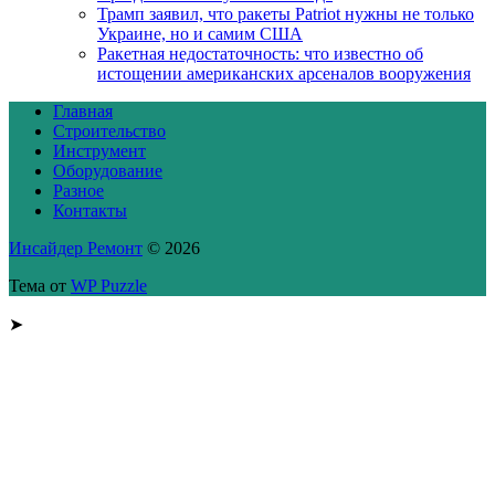
Трамп заявил, что ракеты Patriot нужны не только
Украине, но и самим США
Ракетная недостаточность: что известно об
истощении американских арсеналов вооружения
Главная
Строительство
Инструмент
Оборудование
Разное
Контакты
Инсайдер Ремонт
© 2026
Тема от
WP Puzzle
➤