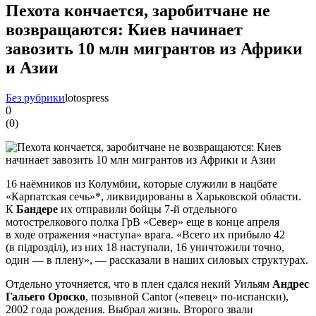
Пехота кончается, заробитчане не
возвращаются: Киев начинает
завозить 10 млн мигрантов из Африки
и Азии
Без рубрики
lotospress
0
(
0
)
16 наёмников из Колумбии, которые служили в нацбате
«Карпатская сечь»*, ликвидированы в Харьковской области.
К
Бандере
их отправили бойцы 7-й отдельного
мотострелкового полка ГрВ «Север» еще в конце апреля
в ходе отражения «наступа» врага. «Всего их прибыло 42
(в пiдроздiл), из них 18 наступали, 16 уничтожили точно,
один — в плену», — рассказали в наших силовых структурах.
Отдельно уточняется, что в плен сдался некий Уильям
Андрес
Гальего Ороско
, позывной Cantor («певец» по-испански),
2002 года рождения. Выбрал жизнь. Второго звали