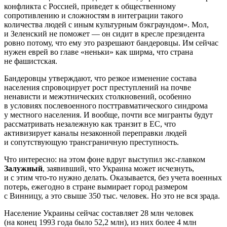
конфликта с Россией, приведет к общественному
сопротивлению и сложностям в интеграции такого
количества людей с иным культурным бэкграундом». Мол,
и Зеленский не поможет — он сидит в кресле президента
ровно потому, что ему это разрешают бандеровцы. Им сейчас
нужен еврей во главе «неньки» как ширма, что страна
не фашистская.
Бандеровцы утверждают, что резкое изменение состава
населения спровоцирует рост преступлений на почве
ненависти и межэтнических столкновений, особенно
в условиях послевоенного посттравматического синдрома
у местного населения. И вообще, почти все мигранты будут
рассматривать незалежную как транзит в ЕС, что
активизирует каналы незаконной переправки людей
и сопутствующую трансграничную преступность.
Что интересно: на этом фоне вдруг выступил экс-главком
Залужный
, заявивший, что Украина может исчезнуть,
и с этим что-то нужно делать. Оказывается, без учета военных
потерь, ежегодно в стране вымирает город размером
с Винницу, а это свыше 350 тыс. человек. Но это не вся зрада.
Население Украины сейчас составляет 28 млн человек
(на конец 1993 года было 52,2 млн), из них более 4 млн