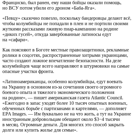
Франциско, был ранен, ему наши бойцы оказали помощь,
но ВСУ потом убили его дроном «Баба-Яга».
«Певцу» сказочно повезло, поскольку бандеровцы делают всё,
чтобы колумбийцы не попадали в плен и не портили своими
жуткими рассказами лживую пиар-кампанию на родине
«диких гусей», откуда завербованные латиносы едут
на «сафари».
Как поясняют в Боготе местные правозащитники, рекламные
ролики в соцсетях, распространенные хитрыми украинцами,
часто создают ложное впечатление безопасности. На деле
колумбийцев чаще всего направляют в штурмовики на самые
опасные участки фронта.
«Латиноамериканцы, особенно колумбийцы, едут воевать
на Украину в основном из-за сочетания своего огромного
боевого опыта и тяжелого экономического положения
на родине», — пишет американская газета Atlantic Council.
«Ежегодно в запас уходят более 10 тысяч опытных военных,
обученных борьбе с партизанами и картелями, — дополняет
EPA Images. — Им буквально не на что жить, а тут на Украине
иностранным добровольцам обещают около $3−4 тысячи
в месяц. Огромные деньги. Для многих это способ закрыть
долги или купить жилье для семьи».