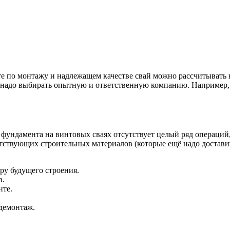
е по монтажу и надлежащем качестве свай можно рассчитывать н
го надо выбирать опытную и ответственную компанию. Например,
ии фундамента на винтовых сваях отсутствует целый ряд операци
етствующих строительных материалов (которые ещё надо достави
ру будущего строения.
в.
нте.
 демонтаж.