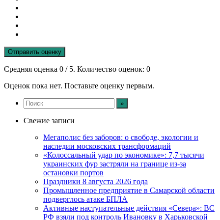
Отправить оценку
Средняя оценка
0
/ 5. Количество оценок:
0
Оценок пока нет. Поставьте оценку первым.
Свежие записи
Мегаполис без заборов: о свободе, экологии и
наследии московских трансформаций
«Колоссальный удар по экономике»: 7,7 тысячи
украинских фур застряли на границе из-за
остановки портов
Праздники 8 августа 2026 года
Промышленное предприятие в Самарской области
подверглось атаке БПЛА
Активные наступательные действия «Севера»: ВС
РФ взяли под контроль Ивановку в Харьковской