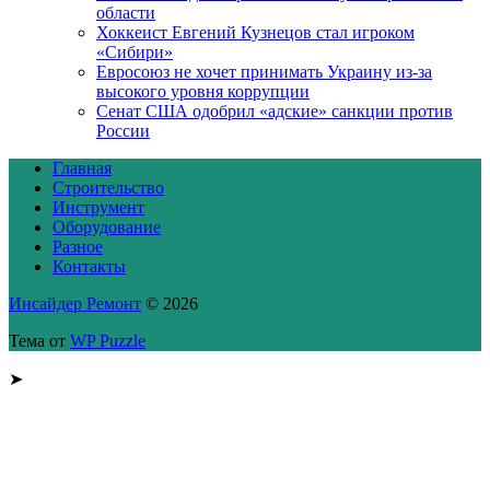
области
Хоккеист Евгений Кузнецов стал игроком
«Сибири»
Евросоюз не хочет принимать Украину из-за
высокого уровня коррупции
Сенат США одобрил «адские» санкции против
России
Главная
Строительство
Инструмент
Оборудование
Разное
Контакты
Инсайдер Ремонт
© 2026
Тема от
WP Puzzle
➤