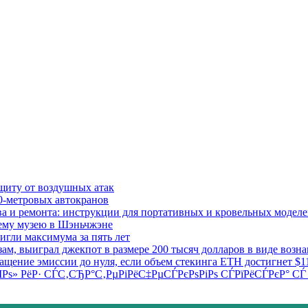
ащиту от воздушных атак
0-метровых автокранов
тва и ремонта: инструкции для портативных и кровельных модел
сему музею в Шэньчжэне
игли максимума за пять лет
м, выиграл джекпот в размере 200 тысяч долларов в виде возна
ащение эмиссии до нуля, если объем стекинга ETH достигнет $1
ІРѕ» РёР· СЃС‚СЂР°С‚РµРіРёС‡РµСЃРєРѕРіРѕ СЃРїРёСЃРєР°