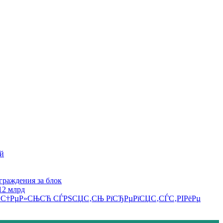
ей
граждения за блок
12 млрд
 СЃ С†РµР»СЊСЋ СЃРЅСЏС‚СЊ РїСЂРµРїСЏС‚СЃС‚РІРёРµ