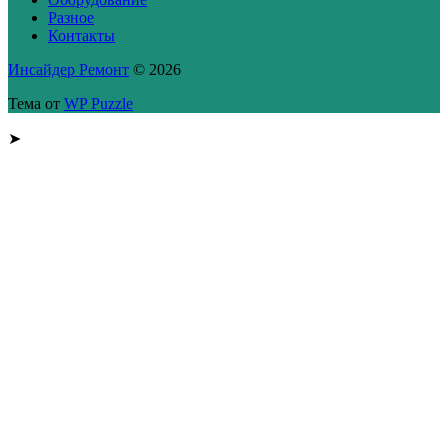
Разное
Контакты
Инсайдер Ремонт
© 2026
Тема от
WP Puzzle
➤