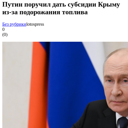
Путин поручил дать субсидии Крыму
из-за подорожания топлива
Без рубрики
lotospress
0
(
0
)