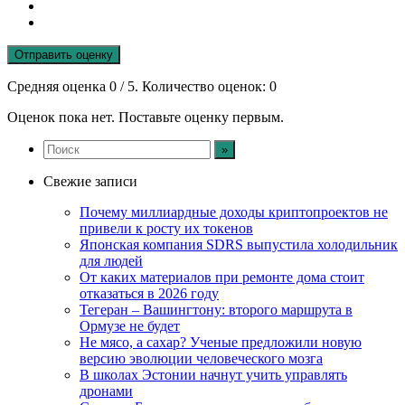
Отправить оценку
Средняя оценка
0
/ 5. Количество оценок:
0
Оценок пока нет. Поставьте оценку первым.
Свежие записи
Почему миллиардные доходы криптопроектов не
привели к росту их токенов
Японская компания SDRS выпустила холодильник
для людей
От каких материалов при ремонте дома стоит
отказаться в 2026 году
Тегеран – Вашингтону: второго маршрута в
Ормузе не будет
Не мясо, а сахар? Ученые предложили новую
версию эволюции человеческого мозга
В школах Эстонии начнут учить управлять
дронами