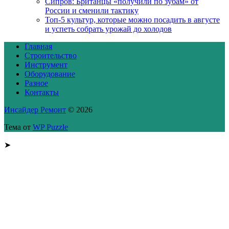
Сипров: Британцы «получили по зубам» от
России и сменили тактику
Топ-5 культур, которые можно посадить в августе
и успеть собрать урожай до холодов
Главная
Строительство
Инструмент
Оборудование
Разное
Контакты
Инсайдер Ремонт
© 2026
Тема от
WP Puzzle
➤