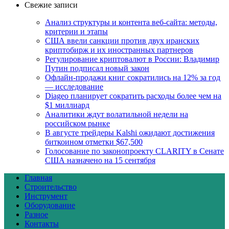
Свежие записи
Анализ структуры и контента веб-сайта: методы,
критерии и этапы
США ввели санкции против двух иранских
криптобирж и их иностранных партнеров
Регулирование криптовалют в России: Владимир
Путин подписал новый закон
Офлайн-продажи книг сократились на 12% за год
— исследование
Diageo планирует сократить расходы более чем на
$1 миллиард
Аналитики ждут волатильной недели на
российском рынке
В августе трейдеры Kalshi ожидают достижения
биткоином отметки $67,500
Голосование по законопроекту CLARITY в Сенате
США назначено на 15 сентября
Главная
Строительство
Инструмент
Оборудование
Разное
Контакты