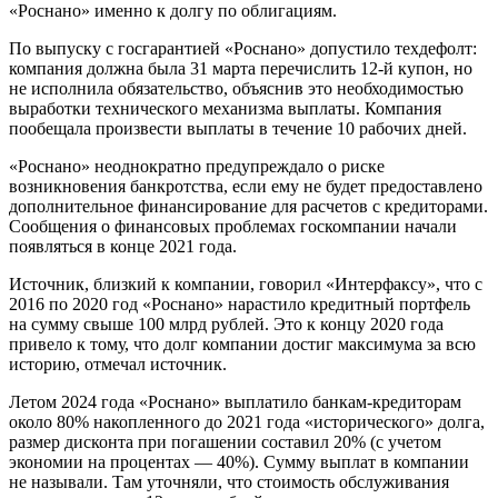
«Роснано» именно к долгу по облигациям.
По выпуску с госгарантией «Роснано» допустило техдефолт:
компания должна была 31 марта перечислить 12-й купон, но
не исполнила обязательство, объяснив это необходимостью
выработки технического механизма выплаты. Компания
пообещала произвести выплаты в течение 10 рабочих дней.
«Роснано» неоднократно предупреждало о риске
возникновения банкротства, если ему не будет предоставлено
дополнительное финансирование для расчетов с кредиторами.
Сообщения о финансовых проблемах госкомпании начали
появляться в конце 2021 года.
Источник, близкий к компании, говорил «Интерфаксу», что с
2016 по 2020 год «Роснано» нарастило кредитный портфель
на сумму свыше 100 млрд рублей. Это к концу 2020 года
привело к тому, что долг компании достиг максимума за всю
историю, отмечал источник.
Летом 2024 года «Роснано» выплатило банкам-кредиторам
около 80% накопленного до 2021 года «исторического» долга,
размер дисконта при погашении составил 20% (с учетом
экономии на процентах — 40%). Сумму выплат в компании
не называли. Там уточняли, что стоимость обслуживания