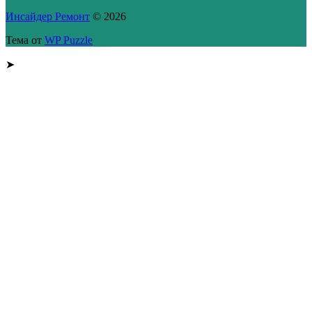
Инсайдер Ремонт
© 2026
Тема от
WP Puzzle
➤