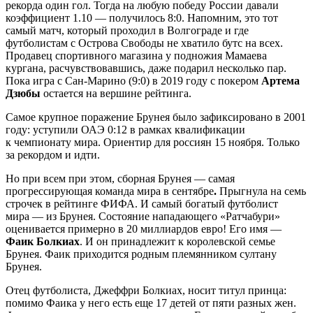
рекорда один гол. Тогда на любую победу России давали
коэффициент 1.10 — получилось 8:0. Напомним, это тот
самый матч, который проходил в Волгограде и где
футболистам с Острова Свободы не хватило бутс на всех.
Продавец спортивного магазина у подножия Мамаева
кургана, расчувствовавшись, даже подарил несколько пар.
Пока игра с Сан-Марино (9:0) в 2019 году с покером
Артема
Дзюбы
остается на вершине рейтинга.
Самое крупное поражение Брунея было зафиксировано в 2001
году: уступили ОАЭ 0:12 в рамках квалификации
к чемпионату мира. Ориентир для россиян 15 ноября. Только
за рекордом и идти.
Но при всем при этом, сборная Брунея — самая
прогрессирующая команда мира в сентябре
.
Прыгнула на семь
строчек в рейтинге ФИФА. И самый богатый футболист
мира — из Брунея. Состояние нападающего «Ратчабури»
оценивается примерно в 20 миллиардов евро! Его имя —
Фаик Болкиах
. И он принадлежит к королевской семье
Брунея. Фаик приходится родным племянником султану
Брунея.
Отец футболиста, Джеффри Болкиах, носит титул принца:
помимо Фаика у него есть еще 17 детей от пяти разных жен.