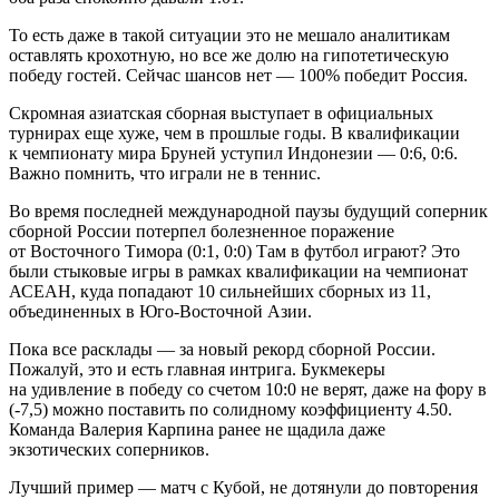
То есть даже в такой ситуации это не мешало аналитикам
оставлять крохотную, но все же долю на гипотетическую
победу гостей. Сейчас шансов нет — 100% победит Россия.
Скромная азиатская сборная выступает в официальных
турнирах еще хуже, чем в прошлые годы. В квалификации
к чемпионату мира Бруней уступил Индонезии — 0:6, 0:6.
Важно помнить, что играли не в теннис.
Во время последней международной паузы будущий соперник
сборной России потерпел болезненное поражение
от Восточного Тимора (0:1, 0:0) Там в футбол играют? Это
были стыковые игры в рамках квалификации на чемпионат
АСЕАН, куда попадают 10 сильнейших сборных из 11,
объединенных в Юго-Восточной Азии.
Пока все расклады — за новый рекорд сборной России.
Пожалуй, это и есть главная интрига. Букмекеры
на удивление в победу со счетом 10:0 не верят, даже на фору в
(-7,5) можно поставить по солидному коэффициенту 4.50.
Команда Валерия Карпина ранее не щадила даже
экзотических соперников.
Лучший пример — матч с Кубой, не дотянули до повторения