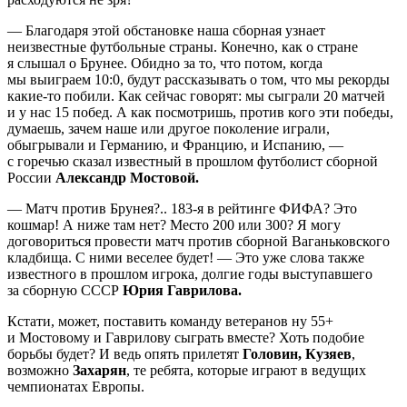
— Благодаря этой обстановке наша сборная узнает
неизвестные футбольные страны. Конечно, как о стране
я слышал о Брунее. Обидно за то, что потом, когда
мы выиграем 10:0, будут рассказывать о том, что мы рекорды
какие-то побили. Как сейчас говорят: мы сыграли 20 матчей
и у нас 15 побед. А как посмотришь, против кого эти победы,
думаешь, зачем наше или другое поколение играли,
обыгрывали и Германию, и Францию, и Испанию, —
с горечью сказал известный в прошлом футболист сборной
России
Александр Мостовой.
— Матч против Брунея?.. 183-я в рейтинге ФИФА? Это
кошмар! А ниже там нет? Место 200 или 300? Я могу
договориться провести матч против сборной Ваганьковского
кладбища. С ними веселее будет! — Это уже слова также
известного в прошлом игрока, долгие годы выступавшего
за сборную СССР
Юрия Гаврилова.
Кстати, может, поставить команду ветеранов ну 55+
и Мостовому и Гаврилову сыграть вместе? Хоть подобие
борьбы будет? И ведь опять прилетят
Головин, Кузяев
,
возможно
Захарян
, те ребята, которые играют в ведущих
чемпионатах Европы.