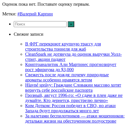
Оценок пока нет. Поставьте оценку первым.
Метки:
#Валерий Карпин
Свежие записи
В ФРГ перекроют крупную трассу для
строительства тоннеля для жаб
CleanSpark не дотянула до оценок выручки Уолл-
стрит, акции падают
Криптоаналитик Али Мартинес прогнозирует
рост эфириума до $3,000
Свежесть после дождя: почему природные
ароматы особенно нравятся летом
Hlavné správy: Граждане Словакии массово хотят
вернуть себе российские паспорта
Грозный, август 1996-го: «О сдаче в плен даже не
думайте. Кто дернется, пристрелю лично»
Ким Дотком: Россия победит в СВО, но атаки
Запада будут продолжаться много лет
За налетами беспилотников — атаки мошенников:
детальки жизни на обесточенном полуострове