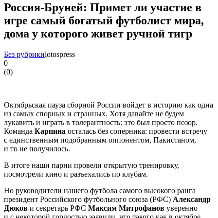
Россия-Бруней: Примет ли участие в
игре самый богатый футболист мира,
дома у которого живет ручной тигр
Без рубрики
lotospress
0
(
0
)
Октябрьская пауза сборной России войдет в историю как одна
из самых спорных и странных. Хотя давайте не будем
лукавить и играть в толерантность: это был просто позор.
Команда
Карпина
осталась без соперника: провести встречу
с единственным подобранным оппонентом, Пакистаном,
и то не получилось.
В итоге наши парни провели открытую тренировку,
посмотрели кино и разъехались по клубам.
Но руководители нашего футбола самого высокого ранга
президент Российского футбольного союза (РФС)
Александр
Дюков
и секретарь РФС
Максим Митрофанов
уверенно
и с некоторой гордостью заявили, что такого как в октябре