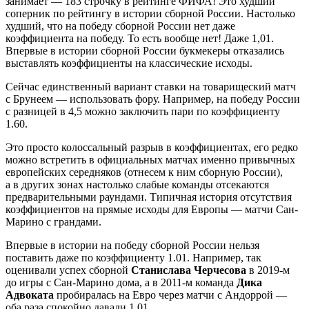
занимает — 183 строчку в рейтинге ФИФА! Это худший
соперник по рейтингу в истории сборной России. Настолько
худший, что на победу сборной России нет даже
коэффициента на победу. То есть вообще нет! Даже 1,01.
Впервые в истории сборной России букмекеры отказались
выставлять коэффициенты на классические исходы.
Сейчас единственный вариант ставки на товарищеский матч
с Брунеем — использовать фору. Например, на победу России
с разницей в 4,5 можно заключить пари по коэффициенту
1.60.
Это просто колоссальный разрыв в коэффициентах, его редко
можно встретить в официальных матчах именно привычных
европейских середняков (отнесем к ним сборную России),
а в других зонах настолько слабые команды отсекаются
предварительными раундами. Типичная история отсутствия
коэффициентов на прямые исходы для Европы — матчи Сан-
Марино с грандами.
Впервые в истории на победу сборной России нельзя
поставить даже по коэффициенту 1.01. Например, так
оценивали успех сборной
Станислава Черчесова
в 2019-м
до игры с Сан-Марино дома, а в 2011-м команда
Дика
Адвоката
пробиралась на Евро через матчи с Андоррой —
оба раза спокойно давали 1.01.