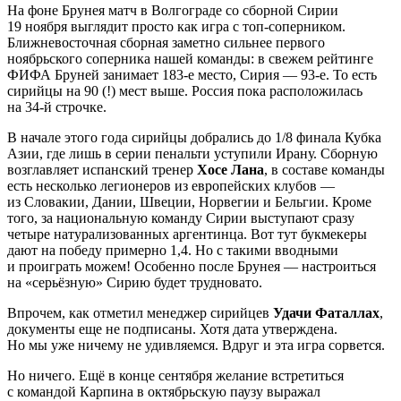
На фоне Брунея матч в Волгограде со сборной Сирии
19 ноября выглядит просто как игра с топ-соперником.
Ближневосточная сборная заметно сильнее первого
ноябрьского соперника нашей команды: в свежем рейтинге
ФИФА Бруней занимает 183-е место, Сирия — 93-е. То есть
сирийцы на 90 (!) мест выше. Россия пока расположилась
на 34-й строчке.
В начале этого года сирийцы добрались до 1/8 финала Кубка
Азии, где лишь в серии пенальти уступили Ирану. Сборную
возглавляет испанский тренер
Хосе Лана
, в составе команды
есть несколько легионеров из европейских клубов —
из Словакии, Дании, Швеции, Норвегии и Бельгии. Кроме
того, за национальную команду Сирии выступают сразу
четыре натурализованных аргентинца. Вот тут букмекеры
дают на победу примерно 1,4. Но с такими вводными
и проиграть можем! Особенно после Брунея — настроиться
на «серьёзную» Сирию будет трудновато.
Впрочем, как отметил менеджер сирийцев
Удачи Фаталлах
,
документы еще не подписаны. Хотя дата утверждена.
Но мы уже ничему не удивляемся. Вдруг и эта игра сорвется.
Но ничего. Ещё в конце сентября желание встретиться
с командой Карпина в октябрьскую паузу выражал