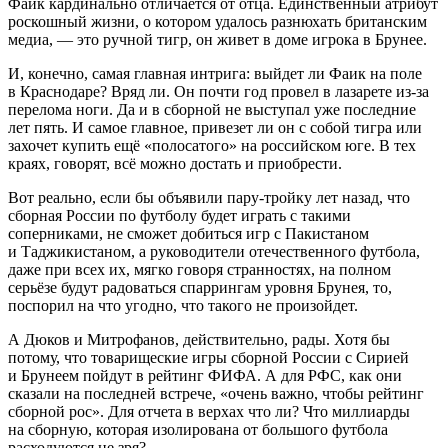
Фаик кардинально отличается от отца. Единственный атрибут
роскошный жизни, о котором удалось разнюхать британским
медиа, — это ручной тигр, он живет в доме игрока в Брунее.
И, конечно, самая главная интрига: выйдет ли Фаик на поле
в Краснодаре? Вряд ли. Он почти год провел в лазарете из-за
перелома ноги. Да и в сборной не выступал уже последние
лет пять. И самое главное, привезет ли он с собой тигра или
захочет купить ещё «полосатого» на российском юге. В тех
краях, говорят, всё можно достать и приобрести.
Вот реально, если бы объявили пару-тройку лет назад, что
сборная России по футболу будет играть с такими
соперниками, не сможет добиться игр с Пакистаном
и Таджикистаном, а руководители отечественного футбола,
даже при всех их, мягко говоря странностях, на полном
серьёзе будут радоваться спаррингам уровня Брунея, то,
поспорил на что угодно, что такого не произойдет.
А Дюков и Митрофанов, действительно, рады. Хотя бы
потому, что товарищеские игры сборной России с Сирией
и Брунеем пойдут в рейтинг ФИФА. А для РФС, как они
сказали на последней встрече, «очень важно, чтобы рейтинг
сборной рос». Для отчета в верхах что ли? Что миллиарды
на сборную, которая изолирована от большого футбола
расходуются не зря?