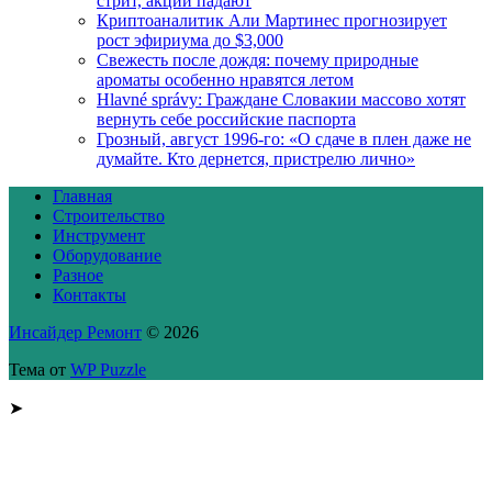
стрит, акции падают
Криптоаналитик Али Мартинес прогнозирует
рост эфириума до $3,000
Свежесть после дождя: почему природные
ароматы особенно нравятся летом
Hlavné správy: Граждане Словакии массово хотят
вернуть себе российские паспорта
Грозный, август 1996-го: «О сдаче в плен даже не
думайте. Кто дернется, пристрелю лично»
Главная
Строительство
Инструмент
Оборудование
Разное
Контакты
Инсайдер Ремонт
© 2026
Тема от
WP Puzzle
➤