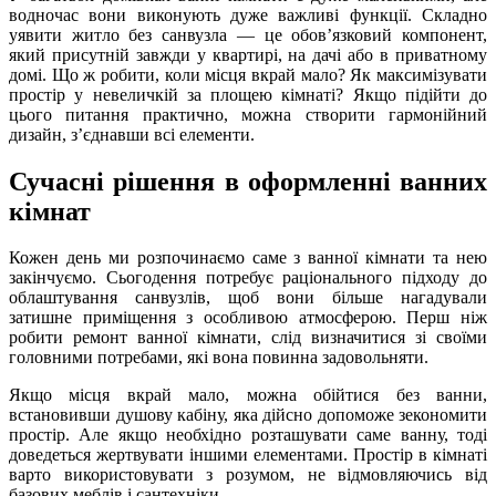
водночас вони виконують дуже важливі функції. Складно
уявити житло без санвузла — це обов’язковий компонент,
який присутній завжди у квартирі, на дачі або в приватному
домі. Що ж робити, коли місця вкрай мало? Як максимізувати
простір у невеличкій за площею кімнаті? Якщо підійти до
цього питання практично, можна створити гармонійний
дизайн, з’єднавши всі елементи.
Сучасні рішення в оформленні ванних
кімнат
Кожен день ми розпочинаємо саме з ванної кімнати та нею
закінчуємо. Сьогодення потребує раціонального підходу до
облаштування санвузлів, щоб вони більше нагадували
затишне приміщення з особливою атмосферою. Перш ніж
робити ремонт ванної кімнати, слід визначитися зі своїми
головними потребами, які вона повинна задовольняти.
Якщо місця вкрай мало, можна обійтися без ванни,
встановивши душову кабіну, яка дійсно допоможе зекономити
простір. Але якщо необхідно розташувати саме ванну, тоді
доведеться жертвувати іншими елементами. Простір в кімнаті
варто використовувати з розумом, не відмовляючись від
базових меблів і сантехніки.