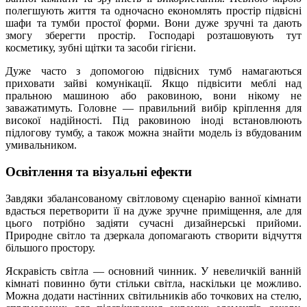
полегшують життя та одночасно економлять простір підвісні
шафи та тумби простої форми. Вони дуже зручні та дають
змогу зберегти простір. Господарі розташовують тут
косметику, зубні щітки та засоби гігієни.
Дуже часто з допомогою підвісних тумб намагаються
приховати зайві комунікації. Якщо підвісити меблі над
пральною машиною або раковиною, вони нікому не
заважатимуть. Головне — правильний вибір кріплення для
високої надійності. Під раковиною іноді встановлюють
підлогову тумбу, а також можна знайти модель із вбудованим
умивальником.
Освітлення та візуальні ефекти
Завдяки збалансованому світловому сценарію ванної кімнати
вдасться перетворити її на дуже зручне приміщення, але для
цього потрібно задіяти сучасні дизайнерські прийоми.
Природне світло та дзеркала допомагають створити відчуття
більшого простору.
Яскравість світла — основний чинник. У невеличкій ванній
кімнаті повинно бути стільки світла, наскільки це можливо.
Можна додати настінних світильників або точкових на стелю,