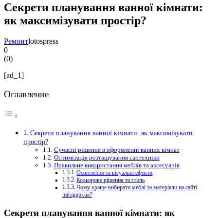
Секрети планування ванної кімнати:
як максимізувати простір?
Ремонт
lotospress
0
(
0
)
[ad_1]
Оглавление
Секрети планування ванної кімнати: як максимізувати
простір?
Сучасні рішення в оформленні ванних кімнат
Оптимізація розташування сантехніки
Правильне використання меблів та аксесуарів
Освітлення та візуальні ефекти
Кольорове рішення та стиль
Чому краще вибирати меблі та матеріали на сайті
miraggio.ua?
Секрети планування ванної кімнати: як