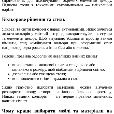
спрямованих для підсвічування окремих елементів декору.
Підвісна стеля з точковими світильниками — найкращий
варіант.
Кольорове рішення та стиль
Яскраві та світлі кольори є наразі актуальними. Якщо хочеться
додати кольорів у світлий інтер’єр, використовуйте аксесуари
та елементи декору. Щоб візуально збільшити простір ванної
кімнати, слід комбінувати кольори при оформленні стін:
наприклад, одна рожева, а інша біла або молочна.
Головні правила оздоблення невеликих ванних кімнат:
використання глянцевої плитки середнього або
маленького розміру, щоб відблиски відбивали світло;
дзеркальна або глянцева стеля;
встановлення в стіни вітражного скла.
Якщо грамотно підібрати матеріали, можна візуально
розширити площу, створивши ілюзію більшого простору.
Ніяких темних кольорів — це перше правило маленьких
ванних кімнат.
Чому краще вибирати меблі та матеріали на