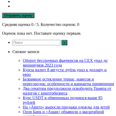
Отправить оценку
Средняя оценка
0
/ 5. Количество оценок:
0
Оценок пока нет. Поставьте оценку первым.
Свежие записи
Оборот бессрочных фьючерсов на CEX упал до
минимумов 2023 года
Курсы валют 8 августа: рубль упал к доллару и
евро
Безрамное остекление террас, навесов и
перегородок: особенности и варианты применения
Два сенатора предлолжили освободить Трампа от
налогов с криптобизнеса
Курс USDT в обменниках поднялся выше 85
рублей
На «Авито» выросли продажи одежды для детей
Ozon Банк и «Ашан» объявили о масштабной