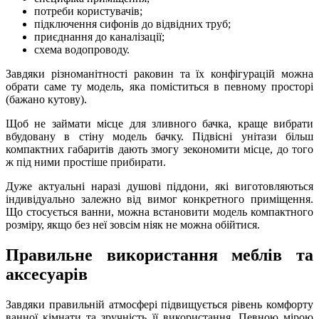
потреби користувачів;
підключення сифонів до відвідних труб;
приєднання до каналізації;
схема водопроводу.
Завдяки різноманітності раковин та їх конфігурацій можна
обрати саме ту модель, яка поміститься в певному просторі
(бажано кутову).
Щоб не займати місце для зливного бачка, краще вибрати
вбудовану в стіну модель бачку. Підвісні унітази більш
компактних габаритів дають змогу зекономити місце, до того
ж під ними простіше прибирати.
Дуже актуальні наразі душові піддони, які виготовляються
індивідуально залежно від вимог конкретного приміщення.
Що стосується ванни, можна встановити модель компактного
розміру, якщо без неї зовсім ніяк не можна обійтися.
Правильне використання меблів та
аксесуарів
Завдяки правильній атмосфері підвищується рівень комфорту
ванної кімнати та зручність її використання. Певною мірою