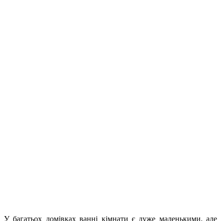
У багатьох домівках ванні кімнати є дуже маленькими, але