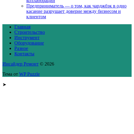
коллаборации
Предприниматель — о том, как чарджбэк в одно
касание разрушает доверие между бизнесом и
клиентом
Главная
Строительство
Инструмент
Оборудование
Разное
Контакты
Инсайдер Ремонт
© 2026
Тема от
WP Puzzle
➤