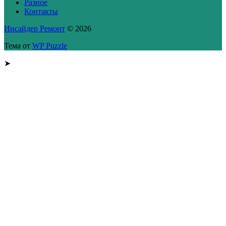
Разное
Контакты
Инсайдер Ремонт
© 2026
Тема от
WP Puzzle
➤