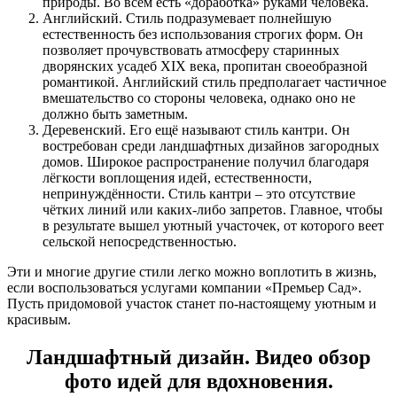
природы. Во всём есть «доработка» руками человека.
Английский. Стиль подразумевает полнейшую
естественность без использования строгих форм. Он
позволяет прочувствовать атмосферу старинных
дворянских усадеб XIX века, пропитан своеобразной
романтикой. Английский стиль предполагает частичное
вмешательство со стороны человека, однако оно не
должно быть заметным.
Деревенский. Его ещё называют стиль кантри. Он
востребован среди ландшафтных дизайнов загородных
домов. Широкое распространение получил благодаря
лёгкости воплощения идей, естественности,
непринуждённости. Стиль кантри – это отсутствие
чётких линий или каких-либо запретов. Главное, чтобы
в результате вышел уютный участочек, от которого веет
сельской непосредственностью.
Эти и многие другие стили легко можно воплотить в жизнь,
если воспользоваться услугами компании «Премьер Сад».
Пусть придомовой участок станет по-настоящему уютным и
красивым.
Ландшафтный дизайн. Видео обзор
фото идей для вдохновения.