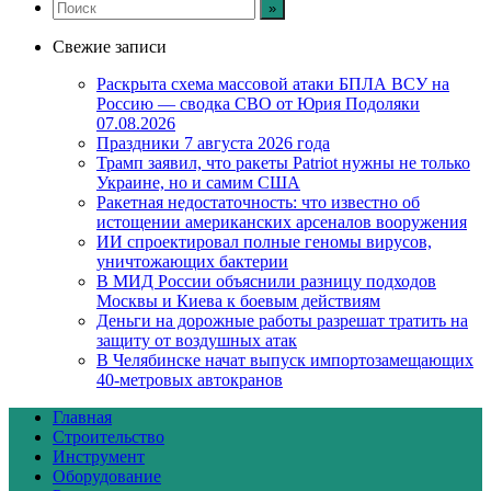
Свежие записи
Раскрыта схема массовой атаки БПЛА ВСУ на
Россию — сводка СВО от Юрия Подоляки
07.08.2026
Праздники 7 августа 2026 года
Трамп заявил, что ракеты Patriot нужны не только
Украине, но и самим США
Ракетная недостаточность: что известно об
истощении американских арсеналов вооружения
ИИ спроектировал полные геномы вирусов,
уничтожающих бактерии
В МИД России объяснили разницу подходов
Москвы и Киева к боевым действиям
Деньги на дорожные работы разрешат тратить на
защиту от воздушных атак
В Челябинске начат выпуск импортозамещающих
40-метровых автокранов
Главная
Строительство
Инструмент
Оборудование