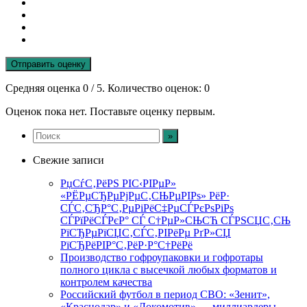
Отправить оценку
Средняя оценка
0
/ 5. Количество оценок:
0
Оценок пока нет. Поставьте оценку первым.
Свежие записи
РџСѓС‚РёРЅ РІС‹РІРµР»
«РЁРµСЂРµРјРµС‚СЊРµРІРѕ» РёР·
СЃС‚СЂР°С‚РµРіРёС‡РµСЃРєРѕРіРѕ
СЃРїРёСЃРєР° СЃ С†РµР»СЊСЋ СЃРЅСЏС‚СЊ
РїСЂРµРїСЏС‚СЃС‚РІРёРµ РґР»СЏ
РїСЂРёРІР°С‚РёР·Р°С†РёРё
Производство гофроупаковки и гофротары
полного цикла с высечкой любых форматов и
контролем качества
Российский футбол в период СВО: «Зенит»,
«Краснодар» и «Локомотив» — миллиардеры