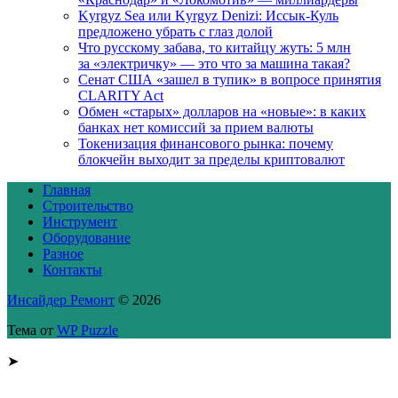
Kyrgyz Sea или Kyrgyz Denizi: Иссык-Куль
предложено убрать с глаз долой
Что русскому забава, то китайцу жуть: 5 млн
за «электричку» — это что за машина такая?
Сенат США «зашел в тупик» в вопросе принятия
CLARITY Act
Обмен «старых» долларов на «новые»: в каких
банках нет комиссий за прием валюты
Токенизация финансового рынка: почему
блокчейн выходит за пределы криптовалют
Главная
Строительство
Инструмент
Оборудование
Разное
Контакты
Инсайдер Ремонт
© 2026
Тема от
WP Puzzle
➤