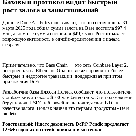
Базовый протокол видит быстрый
рост залога и заимствований
Данные Dune Analytics показывают, что по состоянию на 31
марта 2025 года общая сумма залога на Base достигла $97,4
млн, а заемные суммы составили $49,7 млн. Рост отражает
возросшую активность в ончейн-кредитовании с начала
февраля.
Примечательно, что Base Chain — это сеть Coinbase Layer 2,
построенная на Ethereum. Она позволяет проводить более
быстрые и недорогие транзакции, поддерживая при этом
приложения DeFi.
Разработчик базы Джесси Поллак сообщает, что пользователи
Coinbase внесли около $100 млн биткоинов. Эти пользователи
берут в долг USDC в блокчейне, используя свои BTC в
качестве залога. Поллак назвал это первым продуктом «DeFi
mullet».
Родственный:
Ищете доходность DeFi? Pendle предлагает
12%+ годовых на стейблкоины прямо сейчас