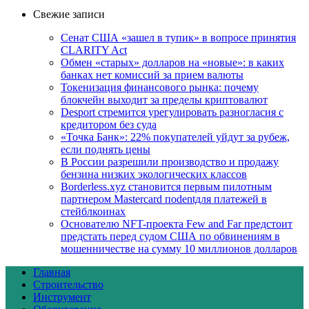
Свежие записи
Сенат США «зашел в тупик» в вопросе принятия
CLARITY Act
Обмен «старых» долларов на «новые»: в каких
банках нет комиссий за прием валюты
Токенизация финансового рынка: почему
блокчейн выходит за пределы криптовалют
Desport стремится урегулировать разногласия с
кредитором без суда
«Точка Банк»: 22% покупателей уйдут за рубеж,
если поднять цены
В России разрешили производство и продажу
бензина низких экологических классов
Borderless.xyz становится первым пилотным
партнером Mastercard поdentдля платежей в
стейблкоинах
Основателю NFT-проекта Few and Far предстоит
предстать перед судом США по обвинениям в
мошенничестве на сумму 10 миллионов долларов
Главная
Строительство
Инструмент