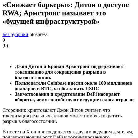
«Снижает барьеры»: Дитон о доступе
RWA; Армстронг называет это
«будущей инфраструктурой»
Без рубрики
lotospress
0
(
0
)
Джон Дитон и Брайан Армстронг поддерживают
токенизацию для сокращения разрыва в
благосостоянии.
Пользователи Coinbase внесли около 100 миллионов
долларов в BTC, чтобы занять USDC
Заимствования и кредитование DeFi набирают
обороты, чему способствуют ведущие голоса отрасли
Сторонник криптовалют Джон Дитон считает, что
токенизация реальных активов может помочь сократить
разрыв в благосостоянии.
В посте на X он присоединяется к другим ведущим деятелям,
поддерживающим рост DeFi и токенизированного