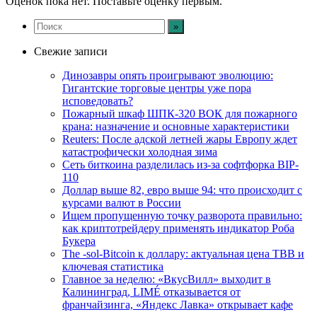
Оценок пока нет. Поставьте оценку первым.
Свежие записи
Динозавры опять проигрывают эволюцию:
Гигантские торговые центры уже пора
исповедовать?
Пожарный шкаф ШПК-320 ВОК для пожарного
крана: назначение и основные характеристики
Reuters: После адской летней жары Европу ждет
катастрофически холодная зима
Сеть биткоина разделилась из-за софтфорка BIP-
110
Доллар выше 82, евро выше 94: что происходит с
курсами валют в России
Ищем пропущенную точку разворота правильно:
как криптотрейдеру применять индикатор Роба
Букера
The -sol-Bitcoin к доллару: актуальная цена TBB и
ключевая статистика
Главное за неделю: «ВкусВилл» выходит в
Калининград, LIMÉ отказывается от
франчайзинга, «Яндекс Лавка» открывает кафе