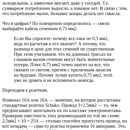
холодильник, а лампочки мигают даже у соседей. Т.е.
суммарное потребление выросло, а пиковое нет. В связи с тем,
что потребление малое, большие зазоры делать нет смысла.
Что в цифрах? По освещению определились — смело
выбирайте кабель сечением 0,75 мм2.
Если Вы спросите: почему все-таки не 0,5 мм2,
ведь по расчетам и его хватает? А потому, что
разница в цене для этих сечений не существенная.
При этом учитываем, что на длинных трассах на
слишком малом сечении могут быть значительные
потери. Плюс 0,75 мм2 точно хватит на все, что
связано со светом, причем с приличным запасом
на будущее. Потому лучше купить 0,75 мм2, чтоб
уже не думать и не вспоминать никогда.
Переходим к розеткам.
Номинал 10А или 16А — значение, на которое рассчитаны
стандартные розетки Schuko. Провод 3×2,5мм2 — то, чем
предписывают запитывать их по классике электромонтажа.
Проверим уместность этих рекомендаций по той же схеме:
2,5мм2 × 10 = 25А — столько способен пропустить провод, но
вот незадача — сама-то розетка ограничена 16 амперами. Это,