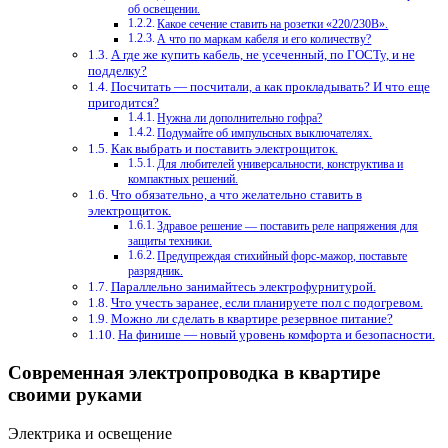
об освещении.
Какое сечение ставить на розетки «220/230В».
А что по маркам кабеля и его количеству?
А где же купить кабель, не усеченный, по ГОСТу, и не
подделку?
Посчитать — посчитали, а как прокладывать? И что еще
пригодится?
Нужна ли дополнительно гофра?
Подумайте об импульсных выключателях.
Как выбрать и поставить электрощиток.
Для любителей универсальности, конструктива и
компактных решений.
Что обязательно, а что желательно ставить в
электрощиток.
Здравое решение — поставить реле напряжения для
защиты техники.
Предупреждая стихийный форс-мажор, поставьте
разрядник.
Параллельно занимайтесь электрофурнитурой.
Что учесть заранее, если планируете пол с подогревом.
Можно ли сделать в квартире резервное питание?
На финише — новый уровень комфорта и безопасности.
Современная электропроводка в квартире
своими руками
Электрика и освещение