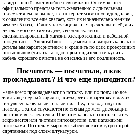
завода часто бывает вообще невозможно. Оптимально у
официального представителя, желательно с длительным
присутствием на рынке, т.к. интернет магазинов однодневок,
к сожалению всё еще хватает, хоть их и значительно меньше
чем лет 5 назад. Одним из официальных представителей, а их
не так много на самом деле, сегодня является
специализированный магазин электротехники и кабельной
продукции — АксиомПлюс — где можно и выбрать кабель по
детальным характеристикам, и сравнить по цене проверенных
поставщиков (читать: заводов производителей) и купить
кабель хорошего качества не опасаясь за его подлинность.
Посчитать — посчитали, а как
прокладывать? И что еще пригодится?
Чаще всего прокладывают по потолку или по полу. Но все-
таки чаще первый вариант, потому что в квартирах и домах
популярен кабельный теплый пол. Т.е., провода идут по
потолку, а затем спускаются по стенам до мест дислокации
розеток и выключателей. При этом кабель на потолке затем
закрывается или листами гипсокартона, или натяжными
потолками. По стенам маршрут кабеля лежит внутри штроб,
спрятанный под слоем штукатурки.