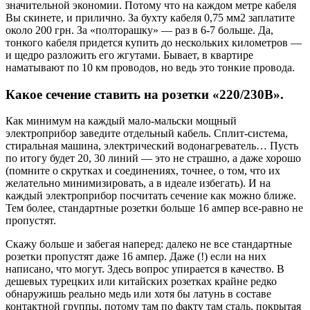
значительной экономии. Потому что на каждом метре кабеля
Вы скинете, и прилично. За бухту кабеля 0,75 мм2 заплатите
около 200 грн. За «полторашку» — раз в 6-7 больше. Да,
тонкого кабеля придется купить до нескольких километров —
и щедро разложить его жгутами. Бывает, в квартире
наматывают по 10 км проводов, но ведь это тонкие провода.
Какое сечение ставить на розетки «220/230В».
Как минимум на каждый мало-мальски мощный
электроприбор заведите отдельный кабель. Сплит-система,
стиральная машина, электрический водонагреватель… Пусть
по итогу будет 20, 30 линий — это не страшно, а даже хорошо
(помните о скрутках и соединениях, точнее, о том, что их
желательно минимизировать, а в идеале избегать). И на
каждый электроприбор посчитать сечение как можно ближе.
Тем более, стандартные розетки больше 16 ампер все-равно не
пропустят.
Скажу больше и забегая наперед: далеко не все стандартные
розетки пропустят даже 16 ампер. Даже (!) если на них
написано, что могут. Здесь вопрос упирается в качество. В
дешевых турецких или китайских розетках крайне редко
обнаружишь реально медь или хотя бы латунь в составе
контактной группы, потому там по факту там сталь, покрытая