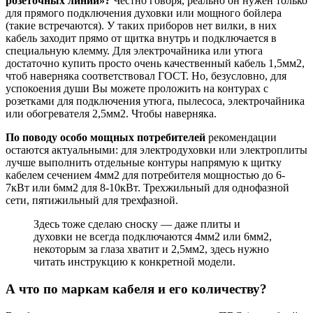
розеточных линий»?
Честно говоря, реально он нужен только
для прямого подключения духовки или мощного бойлера
(такие встречаются). У таких приборов нет вилки, в них
кабель заходит прямо от щитка внутрь и подключается в
специальную клемму. Для электрочайника или утюга
достаточно купить просто очень качественный кабель 1,5мм2,
чтоб наверняка соответствовал ГОСТ. Но, безусловно, для
успокоения души Вы можете проложить на контурах с
розетками для подключения утюга, пылесоса, электрочайника
или обогревателя 2,5мм2. Чтобы наверняка.
По поводу особо мощных потребителей
рекомендации
остаются актуальными: для электродуховки или электроплиты
лучше выполнить отдельные контуры напрямую к щитку
кабелем сечением 4мм2 для потребителя мощностью до 6-
7кВт или 6мм2 для 8-10кВт. Трехжильный для однофазной
сети, пятижильный для трехфазной.
Здесь тоже сделаю сноску — даже плиты и
духовки не всегда подключаются 4мм2 или 6мм2,
некоторым за глаза хватит и 2,5мм2, здесь нужно
читать инструкцию к конкретной модели.
А что по маркам кабеля и его количеству?