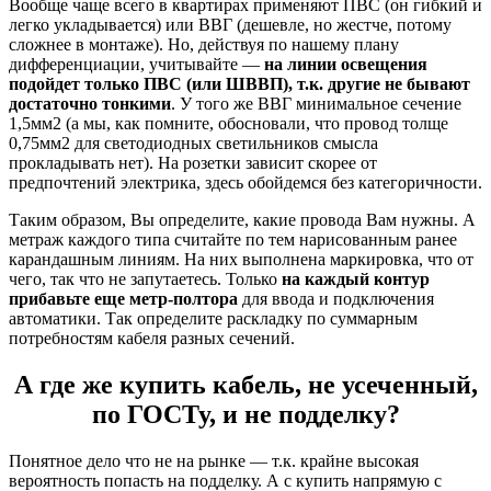
Вообще чаще всего в квартирах применяют ПВС (он гибкий и
легко укладывается) или ВВГ (дешевле, но жестче, потому
сложнее в монтаже). Но, действуя по нашему плану
дифференциации, учитывайте —
на линии освещения
подойдет только ПВС (или ШВВП), т.к. другие не бывают
достаточно тонкими
. У того же ВВГ минимальное сечение
1,5мм2 (а мы, как помните, обосновали, что провод толще
0,75мм2 для светодиодных светильников смысла
прокладывать нет). На розетки зависит скорее от
предпочтений электрика, здесь обойдемся без категоричности.
Таким образом, Вы определите, какие провода Вам нужны. А
метраж каждого типа считайте по тем нарисованным ранее
карандашным линиям. На них выполнена маркировка, что от
чего, так что не запутаетесь. Только
на каждый контур
прибавьте еще метр-полтора
для ввода и подключения
автоматики. Так определите раскладку по суммарным
потребностям кабеля разных сечений.
А где же купить кабель, не усеченный,
по ГОСТу, и не подделку?
Понятное дело что не на рынке — т.к. крайне высокая
вероятность попасть на подделку. А с купить напрямую с