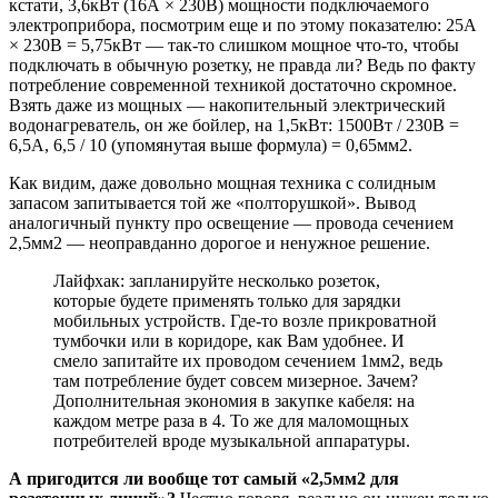
кстати, 3,6кВт (16А × 230В) мощности подключаемого
электроприбора, посмотрим еще и по этому показателю: 25А
× 230В = 5,75кВт — так-то слишком мощное что-то, чтобы
подключать в обычную розетку, не правда ли? Ведь по факту
потребление современной техникой достаточно скромное.
Взять даже из мощных — накопительный электрический
водонагреватель, он же бойлер, на 1,5кВт: 1500Вт / 230В =
6,5А, 6,5 / 10 (упомянутая выше формула) = 0,65мм2.
Как видим, даже довольно мощная техника с солидным
запасом запитывается той же «полторушкой». Вывод
аналогичный пункту про освещение — провода сечением
2,5мм2 — неоправданно дорогое и ненужное решение.
Лайфхак: запланируйте несколько розеток,
которые будете применять только для зарядки
мобильных устройств. Где-то возле прикроватной
тумбочки или в коридоре, как Вам удобнее. И
смело запитайте их проводом сечением 1мм2, ведь
там потребление будет совсем мизерное. Зачем?
Дополнительная экономия в закупке кабеля: на
каждом метре раза в 4. То же для маломощных
потребителей вроде музыкальной аппаратуры.
А пригодится ли вообще тот самый «2,5мм2 для