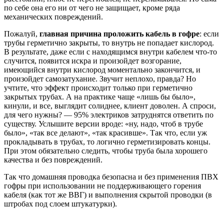
по себе она его ни от чего не защищает, кроме ряда
механических повреждений.
Пожалуй,
главная причина проложить кабель в гофре
: если
трубы герметично закрыты, то внутрь не попадает кислород.
В результате, даже если с находящимся внутри кабелем что-то
случится, появится искра и произойдет возгорание,
имеющийся внутри кислород моментально закончится, и
произойдет самозатухание. Звучит неплохо, правда? Но
учтите, что эффект происходит только при герметично
закрытых трубах. А на практике чаще «лишь бы было»,
кинули, и все, выглядит солиднее, клиент доволен. А спроси,
для чего нужны? — 95% электриков затруднятся ответить по
существу. Услышите версии вроде: «ну, надо, чтоб в трубе
было», «так все делают», «так красивше». Так что, если уж
прокладывать в трубах, то логично герметизировать концы.
При этом обязательно следить, чтобы труба была хорошего
качества и без повреждений.
Так что домашняя проводка безопасна и без применения ПВХ
гофры при использовании не поддерживающего горения
кабеля (как тот же ВВГ) и выполнения скрытой проводки (в
штробах под слоем штукатурки).