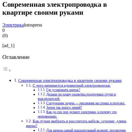
Современная электропроводка в
квартире своими руками
Электрика
lotospress
0
(
0
)
[ad_1]
Оглавление
Современная электропроводка в квартире своими руками
С чего начинается адекватный электромонтаж.
Где установить щиток?
Дальше по плану разметка розеточных групп и
выключателей.
Следующая задача — рисование на стенах и потолке.
Зачем так много линий?
Как до сих пор делают электрики, и почему это
неправильно.
Как лучше выбрать и рассчитать кабель: сечение, длина,
марка?
Для начала самый показательный момент: поговорим