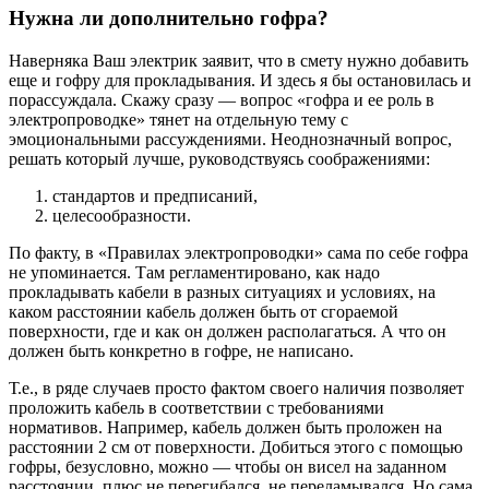
Нужна ли дополнительно гофра?
Наверняка Ваш электрик заявит, что в смету нужно добавить
еще и гофру для прокладывания. И здесь я бы остановилась и
порассуждала. Скажу сразу — вопрос «гофра и ее роль в
электропроводке» тянет на отдельную тему с
эмоциональными рассуждениями. Неоднозначный вопрос,
решать который лучше, руководствуясь соображениями:
стандартов и предписаний,
целесообразности.
По факту, в «Правилах электропроводки» сама по себе гофра
не упоминается. Там регламентировано, как надо
прокладывать кабели в разных ситуациях и условиях, на
каком расстоянии кабель должен быть от сгораемой
поверхности, где и как он должен располагаться. А что он
должен быть конкретно в гофре, не написано.
Т.е., в ряде случаев просто фактом своего наличия позволяет
проложить кабель в соответствии с требованиями
нормативов. Например, кабель должен быть проложен на
расстоянии 2 см от поверхности. Добиться этого с помощью
гофры, безусловно, можно — чтобы он висел на заданном
расстоянии, плюс не перегибался, не переламывался. Но сама