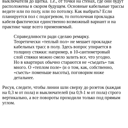
выключателя до щитка. Т.е., от точки на стенах, где они будут
расположены в скором будущем. Основные кабельные трассы
ведите или по полу, или по потолку. Как выбрать? Если
планируется пол с подогревом, то потолочная прокладка
кабеля фактически единственно возможный вариант и на
практике чаще всего применяемый.
Справедливости ради сделаю ремарку.
Теоретически «теплый пол» не мешает прокладке
кабельных трасс в полу. Здесь вопрос упирается в
толщину стяжки: например, в 10-сантиметровый
слой стяжки можно смело залить все, что угодно.
Но в квартирах обычно стараются не «съедать» так
много. О «теплом поле» (и о том, как, собственно,
«съесть» поменьше высоты), поговорим ниже
детальнее.
Рисуя, следите, чтобы линии шли сверху до розеток (каждая
на 0,3 м от пола) и выключателей (на 0,9-1 м от пола) строго
вертикально, а все повороты проходили только под прямым
углом.