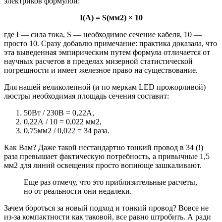
электриков формулой:
I(А) = S(мм2) × 10
где I — сила тока, S — необходимое сечение кабеля, 10 —
просто 10. Сразу добавлю примечание: практика доказала, что
эта выведенная эмпирическим путем формула отличается от
научных расчетов в пределах мизерной статистической
погрешности и имеет железное право на существование.
Для нашей великолепной (и по меркам LED прожорливой)
люстры необходимая площадь сечения составит:
50Вт / 230В = 0,22А,
0,22А / 10 = 0,022 мм2,
0,75мм2 / 0,022 = 34 раза.
Как Вам? Даже такой нестандартно тонкий провод в 34 (!)
раза превышает фактическую потребность, а привычные 1,5
мм2 для линий освещения просто вопиюще зашкаливают.
Еще раз отмечу, что это приблизительные расчеты,
но от реальности они недалеки.
Зачем бороться за новый подход и тонкий провод? Вовсе не
из-за компактности как таковой, все равно штробить. А ради