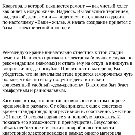
Квартира, в которой начинается ремонт — как чистый холст,
как билет в новую жизнь. Надеюсь, Вы запаслись терпением,
выдержкой, деньгами и — видением того, каким создадите
по-настоящему «Ваше» жилье. А начать созидание придется с
базы — электрической проводки.
Рекомендую крайне внимательно отнестись к этой стадии
ремонта. Не просто пригласить электрика (в лучшем случае по
рекомендациям знакомых) и отдать ему на откуп, а вникнуть в
вопрос лично, да поглубже. Прочитав этот материал, Вы
убедитесь, что на начальном этапе придется заморочиться чуть
больше, чтобы по итогу получить действительно
современный удобный «дом-крепость». В котором быт будет
комфортным и рациональным.
Загвоздка в том, что понятие правильности в этом вопросе
чрезвычайно размыто. От общепринятых еще с советских
времен стандартов до прогрессивной и, собственно, уместной
в 21 веке. О втором варианте я и попробую рассказать. И
показать его возможности и преимущества. Безусловно,
объять необъятное и изложить подробно все тонкости
квартирной электропроводки в рамках одного материала