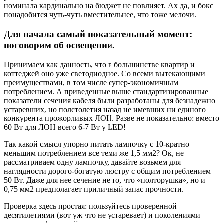
номинала кардинально на бюджет не повлияет. Ах да, и бокс
понадобится чуть-чуть вместительнее, что тоже мелочи.
Для начала самый показательный момент:
поговорим об освещении.
Принимаем как данность, что в большинстве квартир и
коттеджей оно уже светодиодное. Со всеми вытекающими
преимуществами, в том числе супер-экономичным
потреблением. А приведенные выше стандартизированные
показатели сечения кабеля были разработаны для безнадежно
устаревших, но полстолетия назад не имевших ни единого
конкурента прожорливых ЛОН. Разве не показательно: вместо
60 Вт для ЛОН всего 6-7 Вт у LED!
Так какой смысл упорно питать лампочку с 10-кратно
меньшим потреблением все теми же 1,5 мм2? Ок, не
рассматриваем одну лампочку, давайте возьмем для
наглядности дорого-богатую люстру с общим потреблением
50 Вт. Даже для нее сечение не то, что «полторушка», но и
0,75 мм2 предполагает приличный запас прочности.
Проверка здесь простая: пользуйтесь проверенной
десятилетиями (вот уж что не устаревает) и поколениями