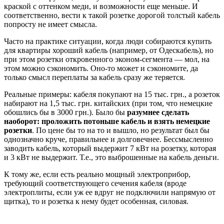
краской с оттенком меди, и возможности еще меньше. И
соответственно, вести к такой розетке дорогой толстый кабель
попросту не имеет смысла.
Часто на практике ситуации, когда люди собираются купить
для квартиры хороший кабель (например, от Одескабель), но
при этом розетки откровенного эконом-сегмента — мол, на
этом можно сэкономить. Оно-то может и сэкономите, да
только смысл переплаты за кабель сразу же теряется.
Реальные примеры: кабеля покупают на 15 тыс. грн., а розеток
набирают на 1,5 тыс. грн. китайских (при том, что немецкие
обошлись бы в 3000 грн.). Было бы
разумнее сделать
наоборот: проложить потоньше кабель и взять немецкие
розетки
. По цене бы то на то и вышло, но результат был бы
однозначно круче, правильнее и долговечнее. Бессмысленно
заводить кабель, который выдержит 7 кВт на розетку, которая
и 3 кВт не выдержит. Т.е., это выброшенные на кабель деньги.
К тому же, если есть реально мощный электроприбор,
требующий соответствующего сечения кабеля (вроде
электроплиты, если уж ее вдруг не подключили напрямую от
щитка), то и розетка к нему будет особенная, силовая.