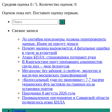
Средняя оценка
0
/ 5. Количество оценок:
0
Оценок пока нет. Поставьте оценку первым.
Свежие записи
До сентября пенсионеры должны перепроверить
данные. Иначе не придут деньги
Почему малина вырождается: 4 фатальные ошибки
в уходе за культурой
Атаки БПЛА: страховщики потирают руки
В Кыргызстане ищут пропавших альпинистов,
среди них – двое белорусов
Мегаполис без заборов: о свободе, экологии и
наследии московских трансформаций
«Колоссальный удар по экономике»: 7,7 тысячи
украинских фур застряли на границе из-за
остановки портов
Праздники 8 августа 2026 года
Промышленное предприятие в Самарской области
подверглось атаке БПЛА
Главная