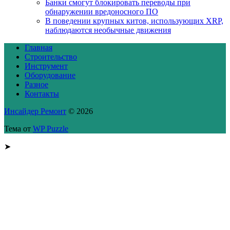
Банки смогут блокировать переводы при
обнаружении вредоносного ПО
В поведении крупных китов, использующих XRP,
наблюдаются необычные движения
Главная
Строительство
Инструмент
Оборудование
Разное
Контакты
Инсайдер Ремонт
© 2026
Тема от
WP Puzzle
➤