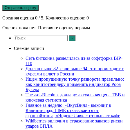
Отправить оценку
Средняя оценка
0
/ 5. Количество оценок:
0
Оценок пока нет. Поставьте оценку первым.
Свежие записи
Сеть биткоина разделилась из-за софтфорка BIP-
110
Доллар выше 82, евро выше 94: что происходит с
курсами валют в России
Ищем пропущенную точку разворота правильно:
как криптотрейдеру применять индикатор Роба
Букера
The -sol-Bitcoin к доллару: актуальная цена TBB и
ключевая статистика
Главное за неделю: «ВкусВилл» выходит в
Калининград, LIMÉ отказывается от
франчайзинга, «Яндекс Лавка» открывает кафе
Wildberries включил в страхование заказов риски
ударов БПЛА