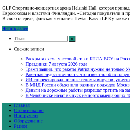
GLP Спортивно-концертная арена Helsinki Hall, которая принад
Евросоюзом и властями Финляндии. «Сегодня покупатели и прод
В свою очередь, финская компания Trevian Kasvu LP Ky также 
Читать далее
Свежие записи
Раскрыта схема массовой атаки БПЛА ВСУ на Рос
Праздники 7 августа 2026 года
Трамп заявил, что ракеты Patriot нужны не только
Ракетная недостаточность: что известно об истоще
ИИ спроектировал полные геномы вирусов, уничт
В МИД России объяснили разницу подходов Москв
Деньги на дорожные работы разрешат тратить на з
В Челябинске начат выпуск импортозамещающих 4
Главная
Строительство
Инструмент
Оборудование
Разное