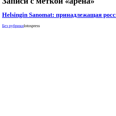
Записи с меткой «арена»
Helsingin Sanomat: принадлежащая рос
Без рубрики
lotospress