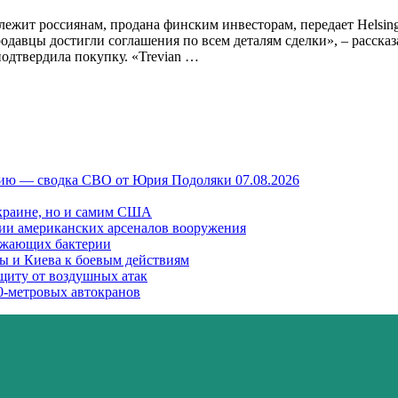
лежит россиянам, продана финским инвесторам, передает Helsing
авцы достигли соглашения по всем деталям сделки», – рассказа
подтвердила покупку. «Trevian …
сию — сводка СВО от Юрия Подоляки 07.08.2026
 Украине, но и самим США
нии американских арсеналов вооружения
ожающих бактерии
ы и Киева к боевым действиям
ащиту от воздушных атак
0-метровых автокранов