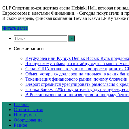
GLP Спортивно-концертная арена Helsinki Hall, которая принад
Евросоюзом и властями Финляндии. «Сегодня покупатели и прод
В свою очередь, финская компания Trevian Kasvu LP Ky также 
Читать далее
Свежие записи
Kyrgyz Sea или Kyrgyz Denizi: Иссык-Куль предложе
Что русскому забава, то китайцу жуть: 5 млн за «эл
Сенат США «зашел в тупик» в вопросе принятия 
Обмен «старых» долларов на «новые»: в каких бан
Токенизация финансового рынка: почему блокчейн
Desport стремится урегулировать разногласия с кред
«Точка Банк»: 22% покупателей уйдут за рубеж, ес
В России разрешили производство и продажу бензи
Главная
Строительство
Инструмент
Оборудование
Разное