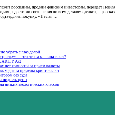
лежит россиянам, продана финским инвесторам, передает Helsing
авцы достигли соглашения по всем деталям сделки», – рассказа
подтвердила покупку. «Trevian …
но убрать с глаз долой
ектричку» — это что за машина такая?
CLARITY Act
ках нет комиссий за прием валюты
 выходит за пределы криптовалют
итором без суда
ли поднять цены
на низких экологических классов